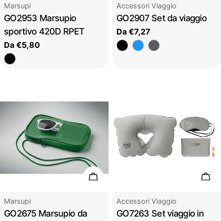
Tipo:
Tipo:
Marsupi
Accessori Viaggio
GO2953 Marsupio
GO2907 Set da viaggio
sportivo 420D RPET
Prezzo
Da €7,27
regolare
Prezzo
Da €5,80
regolare
Scegli le opzioni
Sceg
Tipo:
Tipo:
Marsupi
Accessori Viaggio
GO2675 Marsupio da
GO7263 Set viaggio in