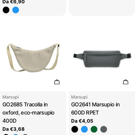
Prezzo
Da €6,90
regolare
Scegli le opzioni
Sceg
Tipo:
Tipo:
Marsupi
Marsupi
GO2685 Tracolla in
GO2641 Marsupio in
oxford, eco-marsupio
600D RPET
400D
Prezzo
Da €4,05
regolare
Prezzo
Da €3,68