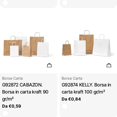
regolare
regolare
Scegli le opzioni
Sceg
Tipo:
Tipo:
Borse Carta
Borse Carta
G92872 CABAZON.
G92874 KELLY. Borsa in
Borsa in carta kraft 90
carta kraft 100 gr/m²
gr/m²
Prezzo
Da €0,84
regolare
Prezzo
Da €0,59
regolare