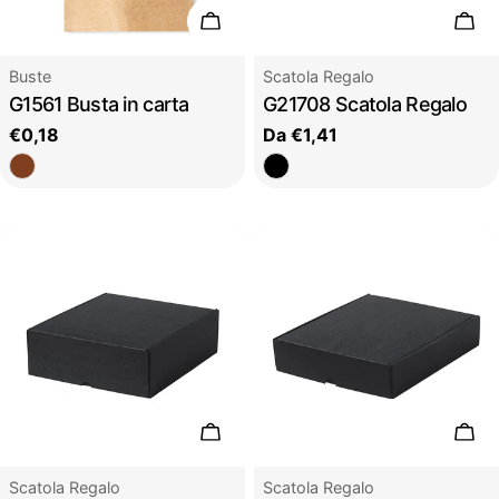
Aggiungi al carrello
Sceg
Tipo:
Tipo:
Buste
Scatola Regalo
G1561 Busta in carta
G21708 Scatola Regalo
Prezzo
€0,18
Prezzo
Da €1,41
regolare
regolare
Scegli le opzioni
Sceg
Tipo:
Tipo:
Scatola Regalo
Scatola Regalo