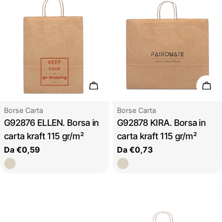
Scegli le opzioni
Sceg
Tipo:
Tipo:
Borse Carta
Borse Carta
G92876 ELLEN. Borsa in
G92878 KIRA. Borsa in
carta kraft 115 gr/m²
carta kraft 115 gr/m²
Prezzo
Da €0,59
Prezzo
Da €0,73
regolare
regolare