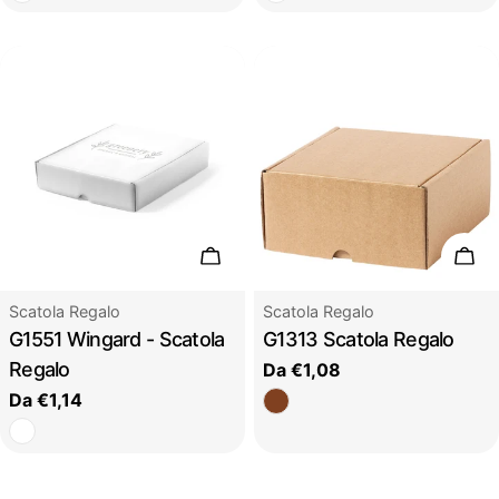
Scegli le opzioni
Sceg
Tipo:
Tipo:
Scatola Regalo
Scatola Regalo
G1551 Wingard - Scatola
G1313 Scatola Regalo
Regalo
Prezzo
Da €1,08
regolare
Prezzo
Da €1,14
regolare