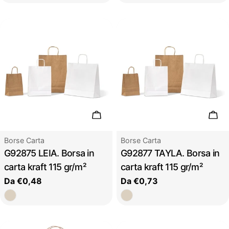
Scegli le opzioni
Sceg
Tipo:
Tipo:
Borse Carta
Borse Carta
G92875 LEIA. Borsa in
G92877 TAYLA. Borsa in
carta kraft 115 gr/m²
carta kraft 115 gr/m²
Prezzo
Da €0,48
Prezzo
Da €0,73
regolare
regolare