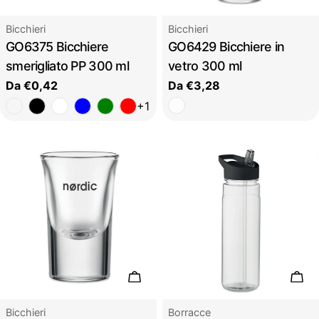
Tipo:
Tipo:
Bicchieri
Bicchieri
GO6375 Bicchiere
GO6429 Bicchiere in
smerigliato PP 300 ml
vetro 300 ml
Prezzo
Da €0,42
Prezzo
Da €3,28
regolare
regolare
+1
Scegli le opzioni
Sceg
Tipo:
Tipo:
Bicchieri
Borracce