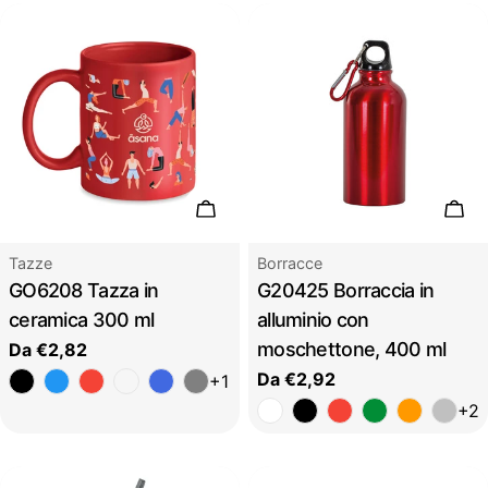
Scegli le opzioni
Sceg
Tipo:
Tipo:
Tazze
Borracce
GO6208 Tazza in
G20425 Borraccia in
ceramica 300 ml
alluminio con
moschettone, 400 ml
Prezzo
Da €2,82
regolare
Prezzo
Da €2,92
+1
regolare
+2