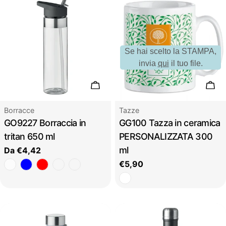
Se hai scelto la STAMPA,
invia
qui
il tuo file.
Scegli le opzioni
Aggi
Tipo:
Tipo:
Borracce
Tazze
GO9227 Borraccia in
GG100 Tazza in ceramica
tritan 650 ml
PERSONALIZZATA 300
ml
Prezzo
Da €4,42
regolare
Prezzo
€5,90
regolare