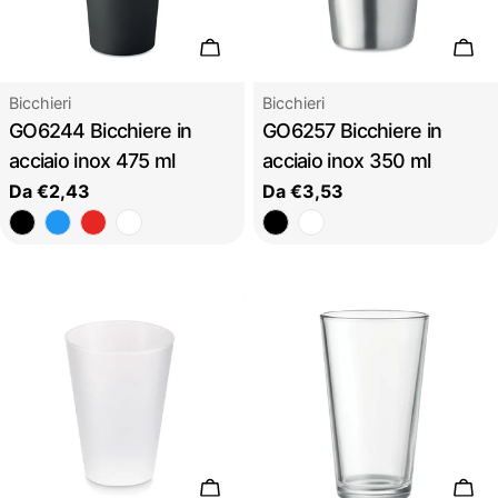
Scegli le opzioni
Sceg
Tipo:
Tipo:
Bicchieri
Bicchieri
GO6244 Bicchiere in
GO6257 Bicchiere in
acciaio inox 475 ml
acciaio inox 350 ml
Prezzo
Da €2,43
Prezzo
Da €3,53
regolare
regolare
Scegli le opzioni
Sceg