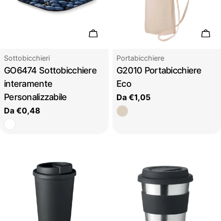
Scegli le opzioni
Sceg
Tipo:
Tipo:
Sottobicchieri
Portabicchiere
GO6474 Sottobicchiere
G2010 Portabicchiere
interamente
Eco
Personalizzabile
Prezzo
Da €1,05
regolare
Prezzo
Da €0,48
regolare