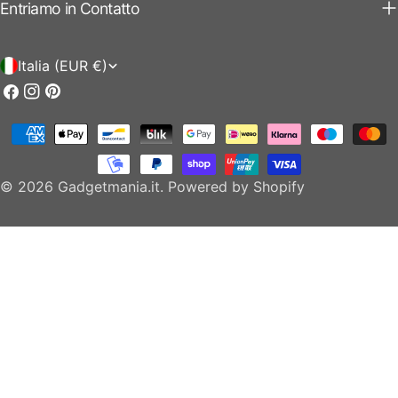
Entriamo in Contatto
P
Italia (EUR €)
a
Facebook
Instagram
Pinterest
e
Modalità
s
di
e
pagamento
© 2026
Gadgetmania.it
.
Powered by Shopify
/
r
e
g
i
o
n