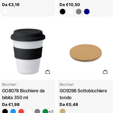
Prezzo
Da €3,16
Prezzo
Da €10,50
regolare
regolare
Scegli le opzioni
Sceg
Tipo:
Tipo:
Bicchieri
Bicchieri
GO8078 Bicchiere da
GO9298 Sottobicchiere
bibita 350 ml
tondo
Prezzo
Da €1,98
Prezzo
Da €0,48
regolare
regolare
+2