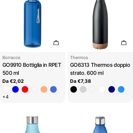
Scegli le opzioni
Sceg
Tipo:
Tipo:
Borracce
Thermos
GO9910 Bottiglia in RPET
GO6313 Thermos doppio
500 ml
strato. 600 ml
Prezzo
Da €2,02
Prezzo
Da €7,38
regolare
regolare
+4