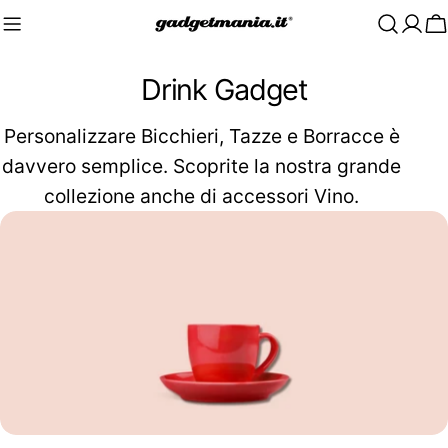
C
C
Drink Gadget
o
Personalizzare
Bicchieri, Tazze e
Borracce è
l
davvero semplice. Scoprite la nostra grande
collezione anche di accessori Vino.
l
e
z
i
o
n
e