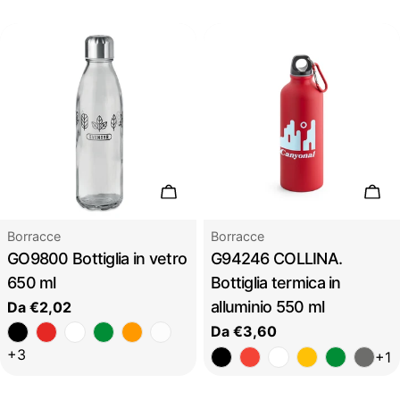
Scegli le opzioni
Sceg
Tipo:
Tipo:
Borracce
Borracce
GO9800 Bottiglia in vetro
G94246 COLLINA.
650 ml
Bottiglia termica in
alluminio 550 ml
Prezzo
Da €2,02
regolare
Prezzo
Da €3,60
regolare
+3
+1