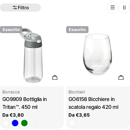
:
Filtro
Esaurito
Esaurito
Scegli le opzioni
Sceg
Tipo:
Tipo:
Borracce
Bicchieri
GO9909 Bottiglia in
GO6158 Bicchiere in
Tritan™. 450 ml
scatola regalo 420 ml
Prezzo
Da €3,80
Prezzo
Da €3,65
regolare
regolare