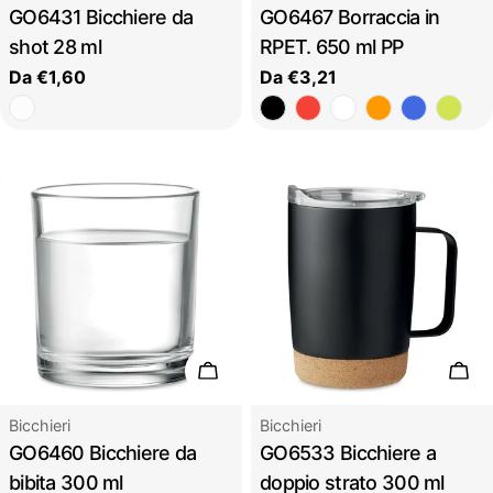
GO6431 Bicchiere da
GO6467 Borraccia in
shot 28 ml
RPET. 650 ml PP
Prezzo
Da €1,60
Prezzo
Da €3,21
regolare
regolare
Scegli le opzioni
Sceg
Tipo:
Tipo:
Bicchieri
Bicchieri
GO6460 Bicchiere da
GO6533 Bicchiere a
bibita 300 ml
doppio strato 300 ml