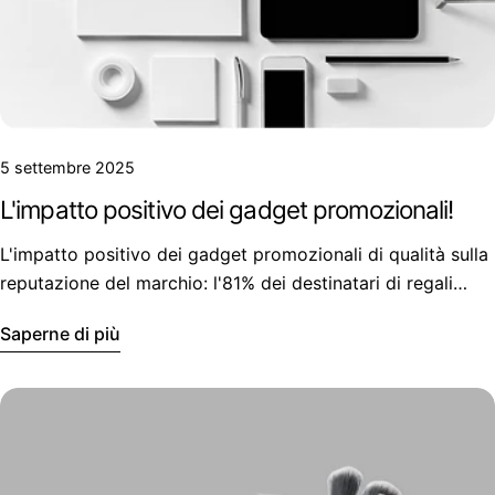
5 settembre 2025
L'impatto positivo dei gadget promozionali!
L'impatto positivo dei gadget promozionali di qualità sulla
reputazione del marchio: l'81% dei destinatari di regali
personalizzati li conserva e li utilizza regolarmente per una
Saperne di più
media di due anni.