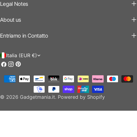
Legal Notes
About us
Entriamo in Contatto
P
Italia (EUR €)
a
Facebook
Instagram
Pinterest
e
Modalità
s
di
e
pagamento
© 2026
Gadgetmania.it
.
Powered by Shopify
/
r
e
g