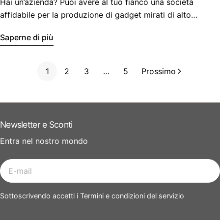
Hai un’azienda? Puoi avere al tuo fianco una società
affidabile per la produzione di gadget mirati di alto
impatto comunicativo!
Saperne di più
1
2
3
…
5
Prossimo
Newsletter e Sconti
Entra nel nostro mondo
E-
mail
Sottoscrivendo accetti i Termini e condizioni del servizio