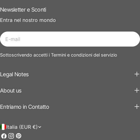
Newsletter e Sconti
Entra nel nostro mondo
E-
mail
Sottoscrivendo accetti i Termini e condizioni del servizio
Legal Notes
About us
Entriamo in Contatto
P
Italia (EUR €)
a
Facebook
Instagram
Pinterest