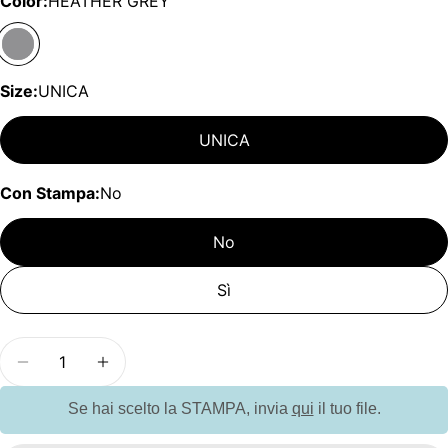
Color:
HEATHER GREY
Size:
UNICA
UNICA
Con Stampa:
No
No
Sì
Quantità
Diminuisci la quantità per GKLS28 Bib Apron Den
Aumenta la quantità per GKLS28 Bib Ap
Se hai scelto la STAMPA, invia
qui
il tuo file.