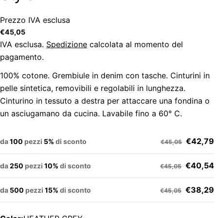
Prezzo IVA esclusa
Prezzo
€45,05
regolare
IVA esclusa.
Spedizione
calcolata al momento del
pagamento.
100% cotone. Grembiule in denim con tasche. Cinturini in
pelle sintetica, removibili e regolabili in lunghezza.
Cinturino in tessuto a destra per attaccare una fondina o
un asciugamano da cucina. Lavabile fino a 60° C.
€42,79
da
100
pezzi
5%
di sconto
€45,05
€40,54
da
250
pezzi
10%
di sconto
€45,05
€38,29
da
500
pezzi
15%
di sconto
€45,05