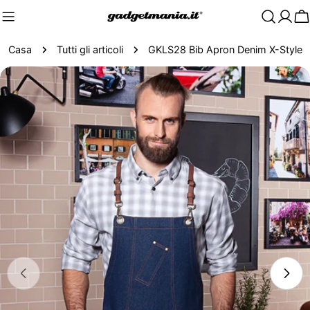
C
Casa
Tutti gli articoli
GKLS28 Bib Apron Denim X-Style
Passa
alle
informazioni
sul
prodotto