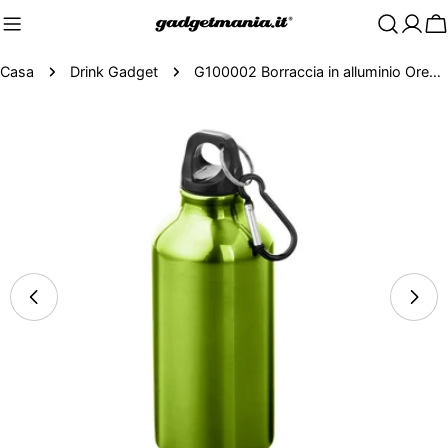
C
Casa
Drink Gadget
G100002 Borraccia in alluminio Oregon con moschettone 400 ml
Passa
alle
informazioni
sul
prodotto