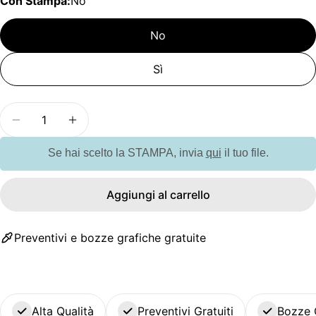
Con Stampa:
No
No
Sì
Quantità
Diminuisci la quantità per G100002 Borraccia in
Aumenta la quantità per G100002 Borra
Se hai scelto la STAMPA, invia
qui
il tuo file.
Aggiungi al carrello
Preventivi e bozze grafiche gratuite
Alta Qualità
Preventivi Gratuiti
Bozze 