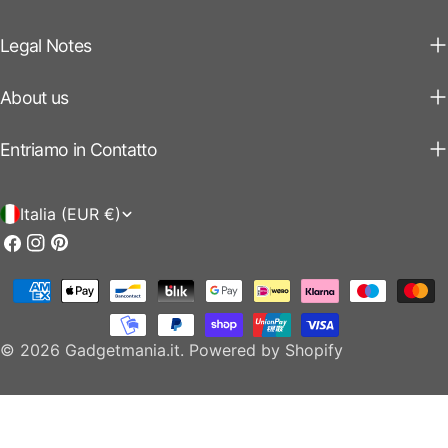
Legal Notes
About us
Entriamo in Contatto
P
Italia (EUR €)
a
Facebook
Instagram
Pinterest
e
Modalità
s
di
e
pagamento
© 2026
Gadgetmania.it
.
Powered by Shopify
/
r
e