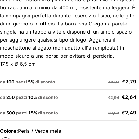
borraccia in alluminio da 400 ml, resistente ma leggera. È
la compagna perfetta durante l'esercizio fisico, nelle gite
di un giorno o in ufficio. La borraccia Oregon a parete
singola ha un tappo a vite e dispone di un ampio spazio
per aggiungere qualsiasi tipo di logo. Aggancia il
moschettone allegato (non adatto all'arrampicata) in
modo sicuro a una borsa per evitare di perderla.
17,5 x Ø 6,5 cm
€2,79
da
100
pezzi
5%
di sconto
€2,94
€2,64
da
250
pezzi
10%
di sconto
€2,94
€2,49
da
500
pezzi
15%
di sconto
€2,94
Colore:
Perla / Verde mela