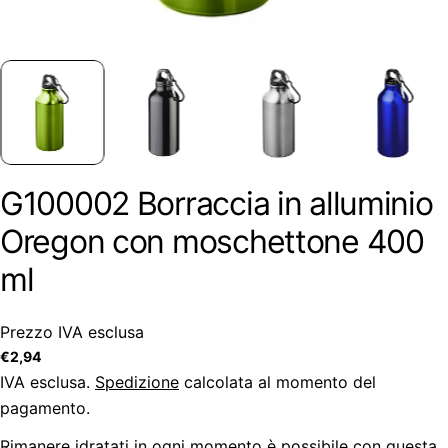
G100002 Borraccia in alluminio
Oregon con moschettone 400
ml
Prezzo IVA esclusa
Prezzo
€2,94
regolare
IVA esclusa.
Spedizione
calcolata al momento del
pagamento.
Rimanere idratati in ogni momento è possibile con questa