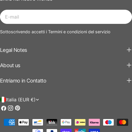
E-
mail
Sottoscrivendo accetti i Termini e condizioni del servizio
Legal Notes
About us
Entriamo in Contatto
P
Italia (EUR €)
a
Facebook
Instagram
Pinterest
e
Modalità
s
di