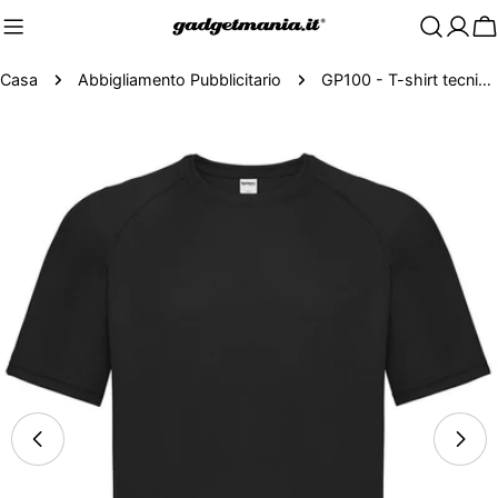
C
Casa
Abbigliamento Pubblicitario
GP100 - T-shirt tecnica best Value
Passa
alle
informazioni
sul
prodotto