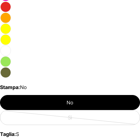
Stampa:
No
No
Sì
Variante
esaurita
Taglia:
S
o