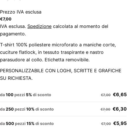
Prezzo IVA esclusa
Prezzo
€7,00
regolare
IVA esclusa.
Spedizione
calcolata al momento del
pagamento.
T-shirt 100% poliestere microforato a maniche corte,
cuciture flatlock, in tessuto traspirante e nastro
parasudore al collo. Etichetta removibile.
PERSONALIZZABILE CON LOGHI, SCRITTE E GRAFICHE
SU RICHIESTA.
€6,65
da
100
pezzi
5%
di sconto
€7,00
€6,30
da
250
pezzi
10%
di sconto
€7,00
€5,95
da
500
pezzi
15%
di sconto
€7,00