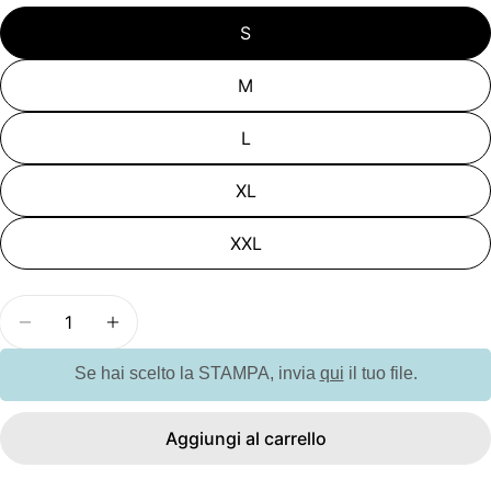
non
S
disponibile
M
L
XL
XXL
Quantità
Diminuisci la quantità per GP100 - T-shirt tecnic
Aumenta la quantità per GP100 - T-shirt
Se hai scelto la STAMPA, invia
qui
il tuo file.
Aggiungi al carrello