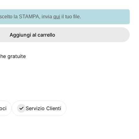
tà per G404925 Custodia Waterproof
quantità per G404925 Custodia Waterproof
 scelto la STAMPA, invia
qui
il tuo file.
Aggiungi al carrello
he gratuite
oci
Servizio Clienti