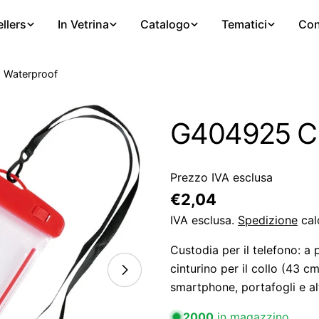
llers
In Vetrina
Catalogo
Tematici
Con
 Waterproof
G404925 Cu
Prezzo IVA esclusa
Prezzo
€2,04
regolare
IVA esclusa.
Spedizione
cal
Custodia per il telefono: a 
cinturino per il collo (43 cm
smartphone, portafogli e alt
2000
in magazzino