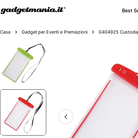
Best Se
Casa
Gadget per Eventi e Premiazioni
G404925 Custodia
Passa
alle
informazioni
sul
prodotto