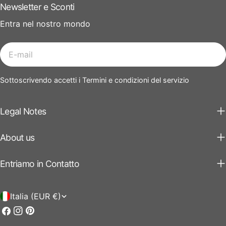
Newsletter e Sconti
Entra nel nostro mondo
E-
mail
Sottoscrivendo accetti i Termini e condizioni del servizio
Legal Notes
About us
Entriamo in Contatto
P
Italia (EUR €)
a
Facebook
Instagram
Pinterest