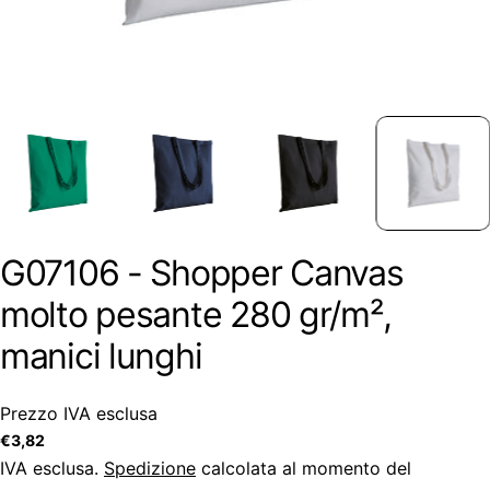
G07106 - Shopper Canvas
molto pesante 280 gr/m²,
manici lunghi
Prezzo IVA esclusa
Prezzo
€3,82
regolare
IVA esclusa.
Spedizione
calcolata al momento del