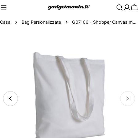
C
Casa
Bag Personalizzate
G07106 - Shopper Canvas molto pesante 280 gr/m², manici lunghi
Passa
alle
informazioni
sul
prodotto