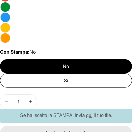
Con Stampa:
No
No
Sì
Quantità
Diminuisci la quantità per G07106 - Shopper Can
Aumenta la quantità per G07106 - Shopp
Se hai scelto la STAMPA, invia
qui
il tuo file.