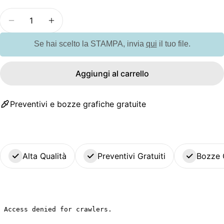
Quantità
Diminuisci la quantità per G09816 Penna a sfera in
Aumenta la quantità per G09816 Penna a 
Se hai scelto la STAMPA, invia
qui
il tuo file.
Aggiungi al carrello
Preventivi e bozze grafiche gratuite
Alta Qualità
Preventivi Gratuiti
Bozze 