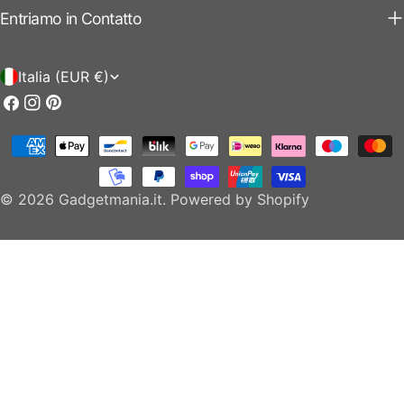
Entriamo in Contatto
P
Italia (EUR €)
a
Facebook
Instagram
Pinterest
e
Modalità
s
di
e
pagamento
© 2026
Gadgetmania.it
.
Powered by Shopify
/
r
e
g
i
o