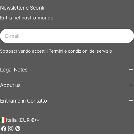
Newsletter e Sconti
Entra nel nostro mondo
E-
mail
Sottoscrivendo accetti i Termini e condizioni del servizio
Legal Notes
About us
Entriamo in Contatto
P
Italia (EUR €)
a
Facebook
Instagram
Pinterest