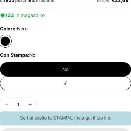
€22,69
da
500
pezzi
15%
di sconto
€26,70
133
in magazzino
Colore:
Nero
Con Stampa:
No
No
Sì
Quantità
Diminuisci la quantità per G107949 Moleskine c
Aumenta la quantità per G107949 Mole
Se hai scelto la STAMPA, invia
qui
il tuo file.