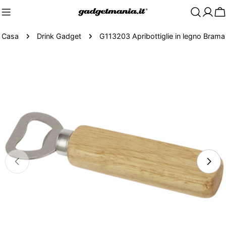
C
Casa
Drink Gadget
G113203 Apribottiglie in legno Brama
Passa
alle
informazioni
sul
prodotto