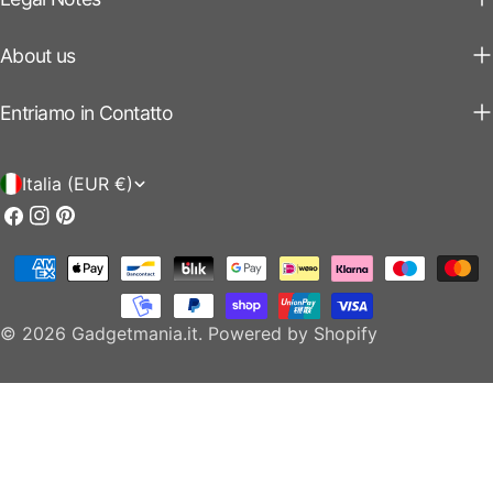
About us
Entriamo in Contatto
P
Italia (EUR €)
a
Facebook
Instagram
Pinterest
e
Modalità
s
di
e
pagamento
© 2026
Gadgetmania.it
.
Powered by Shopify
/
r
e
g