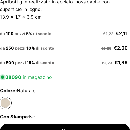
Apribottiglie realizzato in acciaio inossidabile con
superficie in legno.
13,9 x 1,7 x 3,9 cm
€2,11
da
100
pezzi
5%
di sconto
€2,23
€2,00
da
250
pezzi
10%
di sconto
€2,23
€1,89
da
500
pezzi
15%
di sconto
€2,23
38690
in magazzino
Colore:
Naturale
Con Stampa:
No