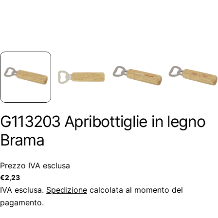
G113203 Apribottiglie in legno
Brama
Prezzo IVA esclusa
Prezzo
€2,23
regolare
IVA esclusa.
Spedizione
calcolata al momento del
pagamento.