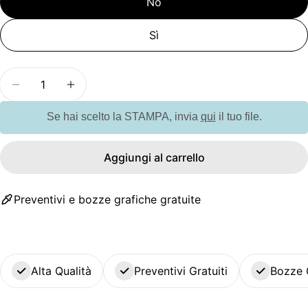
No
Sì
Quantità
Diminuisci la quantità per G113203 Apribottiglie 
Aumenta la quantità per G113203 Apribo
Se hai scelto la STAMPA, invia
qui
il tuo file.
Aggiungi al carrello
Preventivi e bozze grafiche gratuite
Alta Qualità
Preventivi Gratuiti
Bozze 