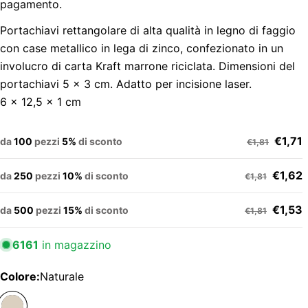
pagamento.
Portachiavi rettangolare di alta qualità in legno di faggio
con case metallico in lega di zinco, confezionato in un
involucro di carta Kraft marrone riciclata. Dimensioni del
portachiavi 5 x 3 cm. Adatto per incisione laser.
6 x 12,5 x 1 cm
€1,71
da
100
pezzi
5%
di sconto
€1,81
€1,62
da
250
pezzi
10%
di sconto
€1,81
€1,53
da
500
pezzi
15%
di sconto
€1,81
6161
in magazzino
Colore:
Naturale