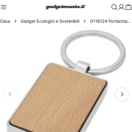
C
Casa
Gadget Ecologici e Sostenibili
G118124 Portachiavi rettangolare Mauro in legno di faggio
Passa
alle
informazioni
sul
prodotto