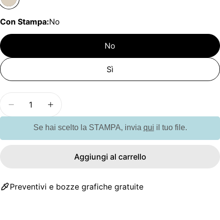
Con Stampa:
No
No
Sì
Quantità
Diminuisci la quantità per G118124 Portachiavi re
Aumenta la quantità per G118124 Portach
Se hai scelto la STAMPA, invia
qui
il tuo file.
Aggiungi al carrello
Preventivi e bozze grafiche gratuite