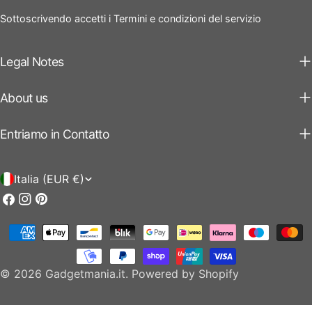
Sottoscrivendo accetti i Termini e condizioni del servizio
Legal Notes
About us
Entriamo in Contatto
P
Italia (EUR €)
a
Facebook
Instagram
Pinterest
e
Modalità
s
di
e
pagamento
© 2026
Gadgetmania.it
.
Powered by Shopify
/