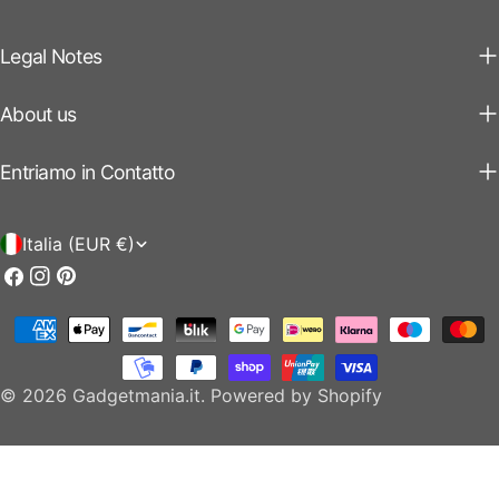
Legal Notes
About us
Entriamo in Contatto
P
Italia (EUR €)
a
Facebook
Instagram
Pinterest
e
Modalità
s
di
e
pagamento
© 2026
Gadgetmania.it
.
Powered by Shopify
/
r