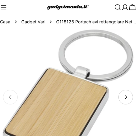
C
Casa
Gadget Vari
G118126 Portachiavi rettangolare Neta in bambù
Passa
alle
informazioni
sul
prodotto