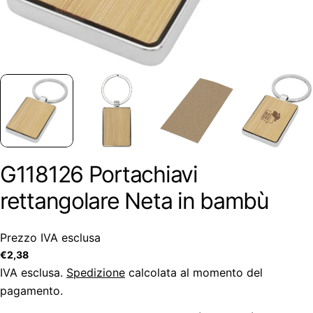
G118126 Portachiavi
rettangolare Neta in bambù
Prezzo IVA esclusa
Prezzo
€2,38
regolare
IVA esclusa.
Spedizione
calcolata al momento del
pagamento.