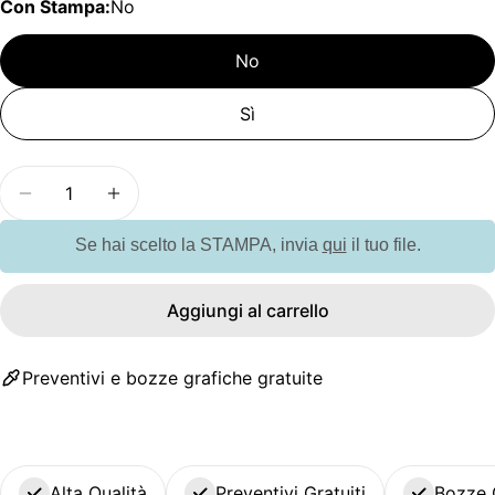
Con Stampa:
No
No
Sì
Quantità
Diminuisci la quantità per G118126 Portachiavi r
Aumenta la quantità per G118126 Portac
Se hai scelto la STAMPA, invia
qui
il tuo file.
Aggiungi al carrello
Preventivi e bozze grafiche gratuite
Alta Qualità
Preventivi Gratuiti
Bozze 