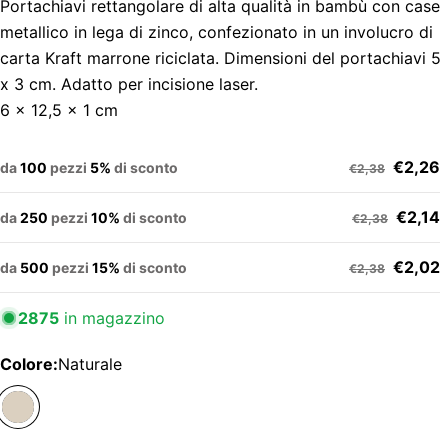
Portachiavi rettangolare di alta qualità in bambù con case
metallico in lega di zinco, confezionato in un involucro di
carta Kraft marrone riciclata. Dimensioni del portachiavi 5
x 3 cm. Adatto per incisione laser.
6 x 12,5 x 1 cm
€2,26
da
100
pezzi
5%
di sconto
€2,38
€2,14
da
250
pezzi
10%
di sconto
€2,38
€2,02
da
500
pezzi
15%
di sconto
€2,38
2875
in magazzino
Colore:
Naturale