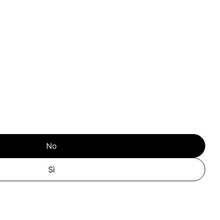
No
Sì
à per G126132 Materassino per yoga e fitness Cobra
quantità per G126132 Materassino per yoga e fitne