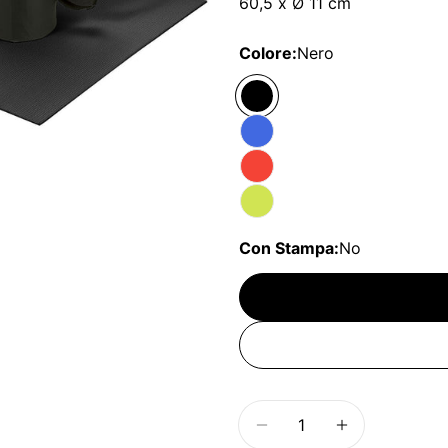
60,5 x Ø 11 cm
Colore:
Nero
Con Stampa:
No
Quantità
Diminuisci la quantit
Aumenta la 