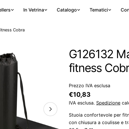
llers
In Vetrina
Catalogo
Tematici
Con
itness Cobra
G126132 Ma
fitness Cob
Prezzo IVA esclusa
Prezzo
€10,83
regolare
IVA esclusa.
Spedizione
cal
Stuoia confortevole per fitn
con chiusura a coulisse e t