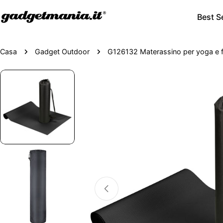
Best Se
Casa
Gadget Outdoor
G126132 Materassino per yoga e f
Passa
alle
informazioni
sul
prodotto