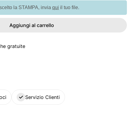
 scelto la STAMPA, invia
qui
il tuo file.
Aggiungi al carrello
he gratuite
oci
Servizio Clienti