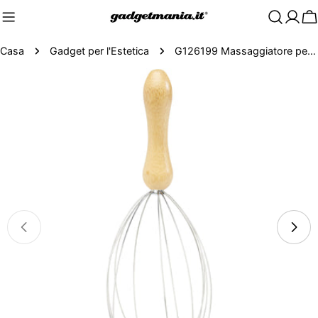
C
Casa
Gadget per l'Estetica
G126199 Massaggiatore per testa in bambù
Passa
alle
informazioni
sul
prodotto