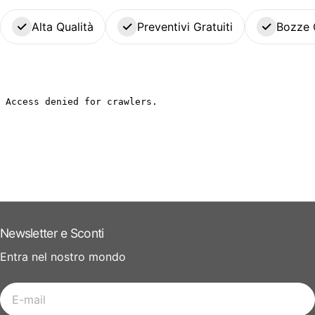
Alta Qualità
Preventivi Gratuiti
Bozze 
Newsletter e Sconti
Entra nel nostro mondo
E-
mail