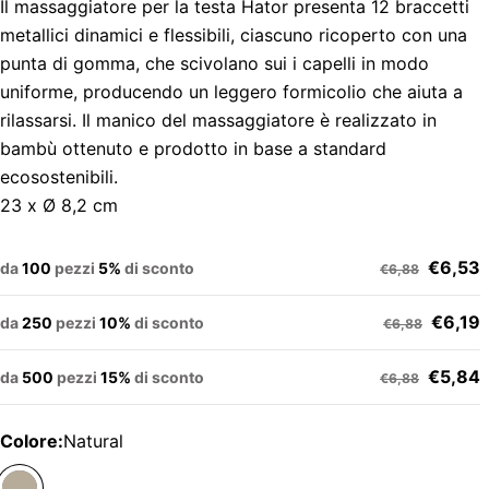
Il massaggiatore per la testa Hator presenta 12 braccetti
metallici dinamici e flessibili, ciascuno ricoperto con una
punta di gomma, che scivolano sui i capelli in modo
uniforme, producendo un leggero formicolio che aiuta a
rilassarsi. Il manico del massaggiatore è realizzato in
bambù ottenuto e prodotto in base a standard
ecosostenibili.
23 x Ø 8,2 cm
€6,53
da
100
pezzi
5%
di sconto
€6,88
€6,19
da
250
pezzi
10%
di sconto
€6,88
€5,84
da
500
pezzi
15%
di sconto
€6,88
Colore:
Natural