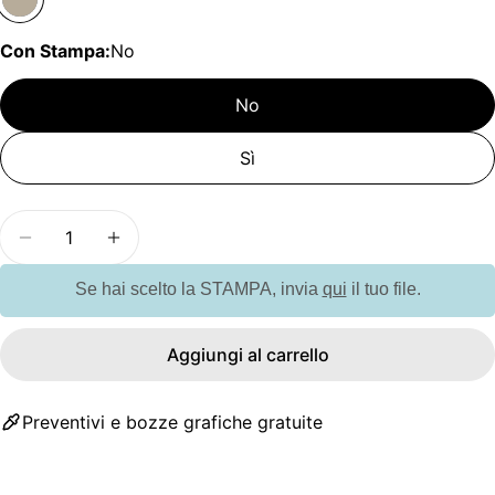
Con Stampa:
No
No
Sì
Quantità
Diminuisci la quantità per G126199 Massaggiator
Aumenta la quantità per G126199 Massa
Se hai scelto la STAMPA, invia
qui
il tuo file.
Aggiungi al carrello
Preventivi e bozze grafiche gratuite