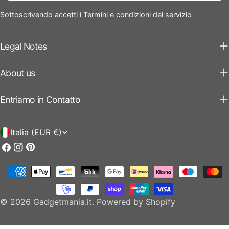
Sottoscrivendo accetti i Termini e condizioni del servizio
Legal Notes
About us
Entriamo in Contatto
P
Italia (EUR €)
a
Facebook
Instagram
Pinterest
e
Modalità
s
di
e
pagamento
© 2026
Gadgetmania.it
.
Powered by Shopify
/