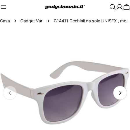
C
Casa
Gadget Vari
G14411 Occhiali da sole UNISEX , montatura in plastica e lenti in policarbonato
Passa
alle
informazioni
sul
prodotto