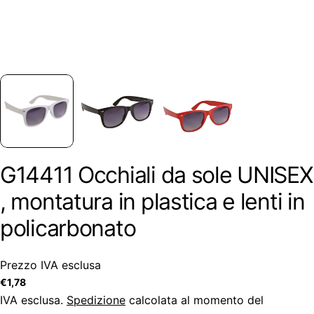
G14411 Occhiali da sole UNISEX
, montatura in plastica e lenti in
policarbonato
Prezzo IVA esclusa
Prezzo
€1,78
regolare
IVA esclusa.
Spedizione
calcolata al momento del