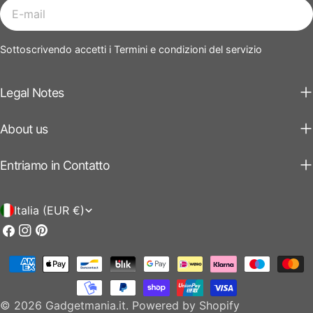
E-
mail
Sottoscrivendo accetti i Termini e condizioni del servizio
Legal Notes
About us
Entriamo in Contatto
P
Italia (EUR €)
a
Facebook
Instagram
Pinterest
e
Modalità
s
di
e
pagamento
© 2026
Gadgetmania.it
.
Powered by Shopify