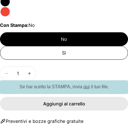
Con Stampa:
No
No
Sì
Quantità
Diminuisci la quantità per G14411 Occhiali da sole
Aumenta la quantità per G14411 Occhiali 
Se hai scelto la STAMPA, invia
qui
il tuo file.
Aggiungi al carrello
Preventivi e bozze grafiche gratuite