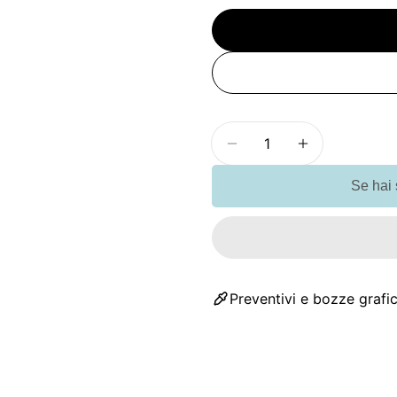
Quantità
Diminuisci la quantit
Aumenta la q
Se hai
Preventivi e bozze grafic