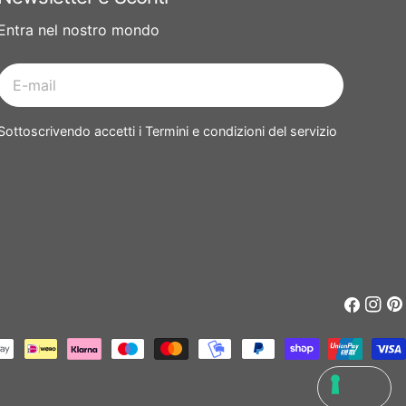
Entra nel nostro mondo
E-
mail
Sottoscrivendo accetti i Termini e condizioni del servizio
Faceboo
Insta
Pin