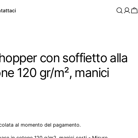
tattaci
C
opper con soffietto alla
one 120 gr/m², manici
colata al momento del pagamento.
base in cotone 120 g/m2, manici corti - Misure