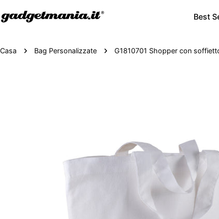
Best Se
Casa
Bag Personalizzate
G1810701 Shopper con soffietto 
Passa
alle
informazioni
sul
prodotto