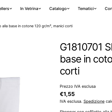
llers
In Vetrina
Catalogo
Tematici
Con
alla base in cotone 120 gr/m², manici corti
G1810701 Sh
base in cot
corti
Prezzo IVA esclusa
Prezzo
€1,55
regolare
IVA esclusa.
Spedizione
cal
Shopper con soffietto alla 