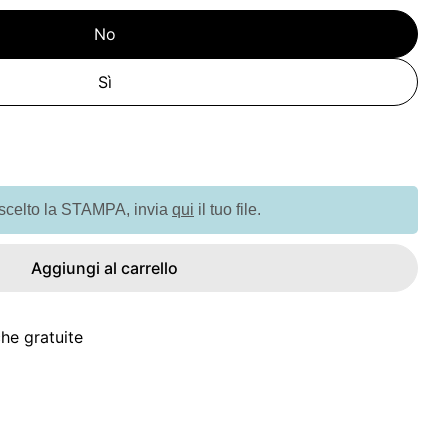
No
Sì
à per G1810701 Shopper con soffietto alla base in cot
uantità per G1810701 Shopper con soffietto alla bas
 scelto la STAMPA, invia
qui
il tuo file.
Aggiungi al carrello
he gratuite