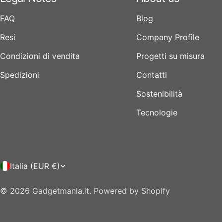
FAQ
Blog
Resi
Company Profile
Condizioni di vendita
Progetti su misura
Spedizioni
Contatti
Sostenibilità
Tecnologie
P
Italia (EUR €)
a
© 2026
Gadgetmania.it
.
Powered by Shopify
e