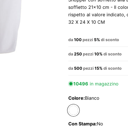
soffietto 21x10 cm - Il col
rispetto al valore indicato
32 X 24 X 10 CM
da
100
pezzi
5%
di sconto
da
250
pezzi
10%
di sconto
da
500
pezzi
15%
di sconto
10496
in magazzino
Colore:
Bianco
Con Stampa:
No