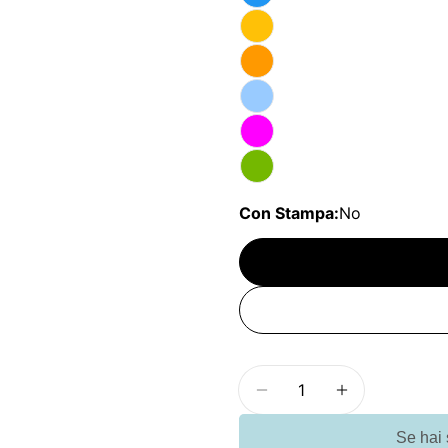
Con Stampa:
No
Quantità
Diminuisci la quantit
Aumenta la q
Se hai