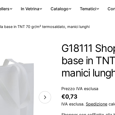
llers
In Vetrina
Catalogo
Tematici
Con
la base in TNT 70 gr/m² termosaldato, manici lunghi
G18111 Shopp
base in TNT
manici lungh
Prezzo IVA esclusa
Prezzo
€0,73
regolare
IVA esclusa.
Spedizione
cal
Shopper con soffietto alla