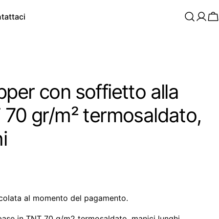
tattaci
C
er con soffietto alla
 70 gr/m² termosaldato,
i
colata al momento del pagamento.
 base in TNT 70 g/m2 termosaldato, manici lunghi