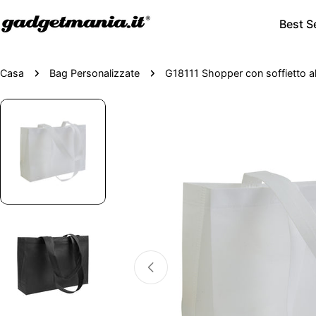
Best Se
Casa
Bag Personalizzate
G18111 Shopper con soffietto al
Passa
alle
informazioni
sul
prodotto