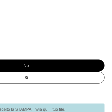
No
Sì
à per G18111 Shopper con soffietto alla base in TNT 
uantità per G18111 Shopper con soffietto alla base 
 scelto la STAMPA, invia
qui
il tuo file.