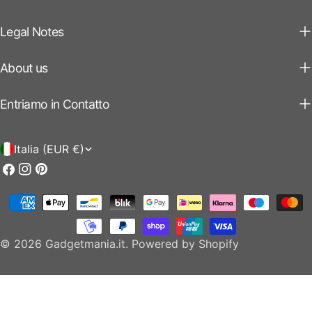
Legal Notes
About us
Entriamo in Contatto
P
Italia (EUR €)
a
Facebook
Instagram
Pinterest
e
Modalità
s
di
e
pagamento
© 2026
Gadgetmania.it
.
Powered by Shopify
/
r
e