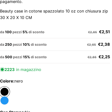
pagamento.
Beauty case in cotone spazzolato 10 oz con chiusura zip
30 X 20 X 10 CM
€2,51
da
100
pezzi
5%
di sconto
€2,65
€2,38
da
250
pezzi
10%
di sconto
€2,65
€2,25
da
500
pezzi
15%
di sconto
€2,65
2223
in magazzino
Colore:
nero