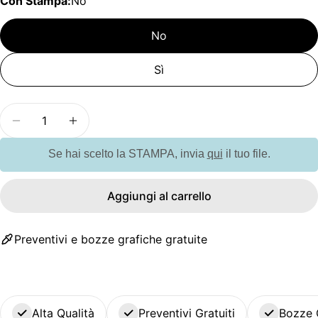
Con Stampa:
No
No
Sì
Quantità
Diminuisci la quantità per G19420 Beauty case in
Aumenta la quantità per G19420 Beauty 
Se hai scelto la STAMPA, invia
qui
il tuo file.
Aggiungi al carrello
Preventivi e bozze grafiche gratuite
Alta Qualità
Preventivi Gratuiti
Bozze 