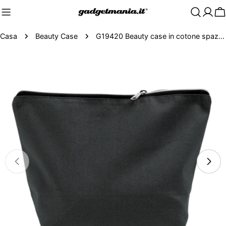
C
Casa
Beauty Case
G19420 Beauty case in cotone spazzolato 10 oz con chiusura zip
Passa
alle
informazioni
sul
prodotto