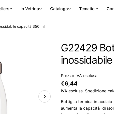
llers
In Vetrina
Catalogo
Tematici
Con
nossidabile capacità 350 ml
G22429 Botti
inossidabil
Prezzo IVA esclusa
Prezzo
€6,44
regolare
IVA esclusa.
Spedizione
cal
Bottiglia termica in acciai
aumenta la capacità di isol