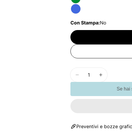
Con Stampa:
No
Quantità
Diminuisci la quantità
Aumenta la q
Se hai
Preventivi e bozze grafic