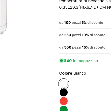
temperatura di bevande sia
0,35L20,3(H)X6,7(D) CM N
da
100
pezzi
5%
di sconto
da
250
pezzi
10%
di sconto
da
500
pezzi
15%
di sconto
649
in magazzino
Colore:
Bianco