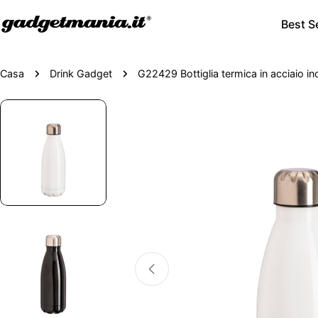
Best Se
Casa
Drink Gadget
G22429 Bottiglia termica in acciaio i
Passa
alle
informazioni
sul
prodotto