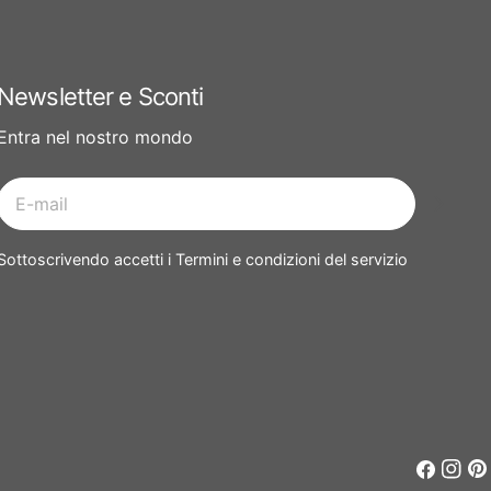
Newsletter e Sconti
Entra nel nostro mondo
E-
mail
Sottoscrivendo accetti i Termini e condizioni del servizio
Faceboo
Insta
Pin