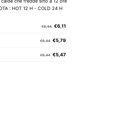
 calde che fredde sino a 12 ore
OTA : HOT 12 H - COLD 24 H
€6,11
€6,44
€5,79
€6,44
€5,47
€6,44