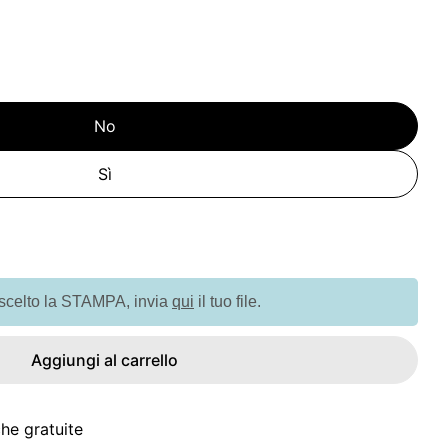
No
Sì
 per G22429 Bottiglia termica in acciaio inossidabile
uantità per G22429 Bottiglia termica in acciaio inos
 scelto la STAMPA, invia
qui
il tuo file.
Aggiungi al carrello
he gratuite