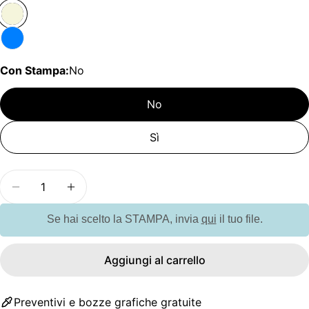
Con Stampa:
No
No
Sì
Quantità
Diminuisci la quantità per G35607 SPA COLLECTION
Aumenta la quantità per G35607 SPA COL
Se hai scelto la STAMPA, invia
qui
il tuo file.
Aggiungi al carrello
Preventivi e bozze grafiche gratuite