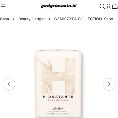
C
Casa
Beauty Gadget
G35607 SPA COLLECTION. Saponette adatte alla cura della pelle (100g)
Passa
alle
informazioni
sul
prodotto