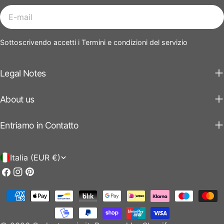
E-
mail
Sottoscrivendo accetti i Termini e condizioni del servizio
Legal Notes
About us
Entriamo in Contatto
P
Italia (EUR €)
a
Facebook
Instagram
Pinterest
e
Modalità
s
di
e
pagamento