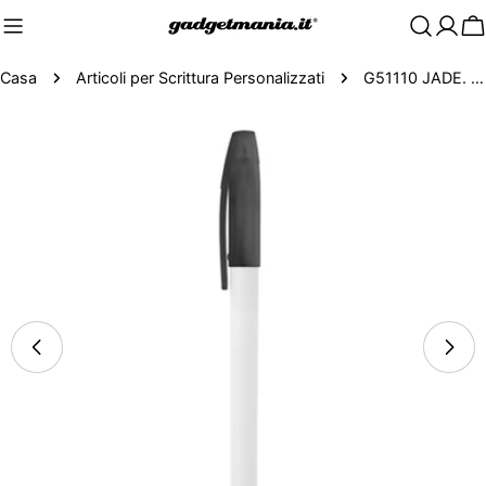
C
Casa
Articoli per Scrittura Personalizzati
G51110 JADE. Penna a sfera in PP
Passa
alle
informazioni
sul
prodotto