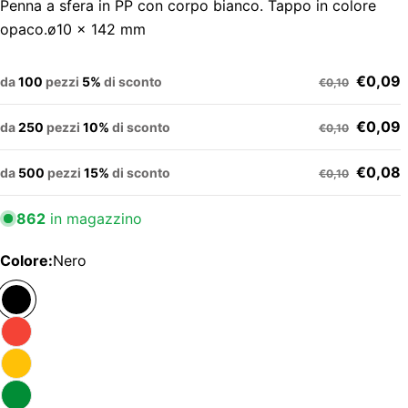
Penna a sfera in PP con corpo bianco. Tappo in colore
opaco.ø10 x 142 mm
€0,09
da
100
pezzi
5%
di sconto
€0,10
€0,09
da
250
pezzi
10%
di sconto
€0,10
€0,08
da
500
pezzi
15%
di sconto
€0,10
862
in magazzino
Colore:
Nero