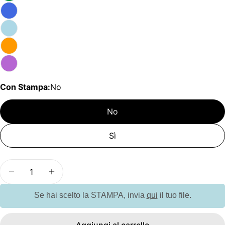
Con Stampa:
No
No
Sì
Quantità
Diminuisci la quantità per G51110 JADE. Penna a 
Aumenta la quantità per G51110 JADE. P
Se hai scelto la STAMPA, invia
qui
il tuo file.
Aggiungi al carrello