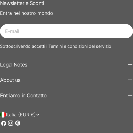
Newsletter e Sconti
Entra nel nostro mondo
E-
mail
Sottoscrivendo accetti i Termini e condizioni del servizio
Legal Notes
About us
Entriamo in Contatto
P
Italia (EUR €)
a
Facebook
Instagram
Pinterest