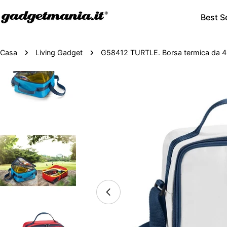
Best Se
Casa
Living Gadget
G58412 TURTLE. Borsa termica da 4
Passa
alle
informazioni
sul
prodotto