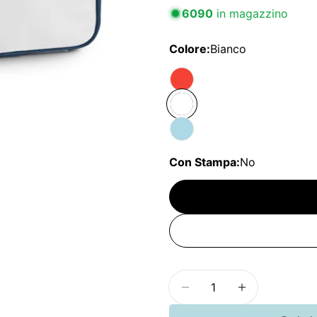
6090
in magazzino
Colore:
Bianco
Con Stampa:
No
Quantità
Diminuisci la quantit
Aumenta la 