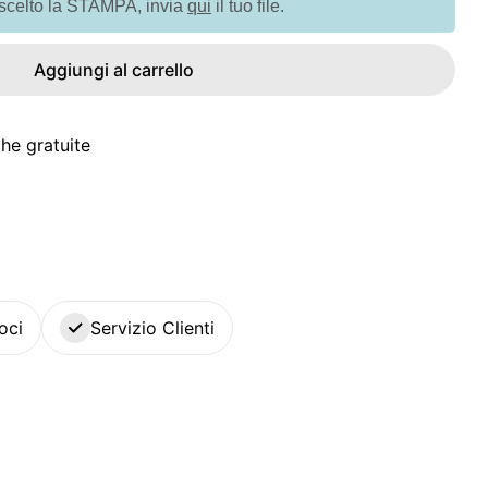
 scelto la STAMPA, invia
qui
il tuo file.
Aggiungi al carrello
he gratuite
oci
Servizio Clienti