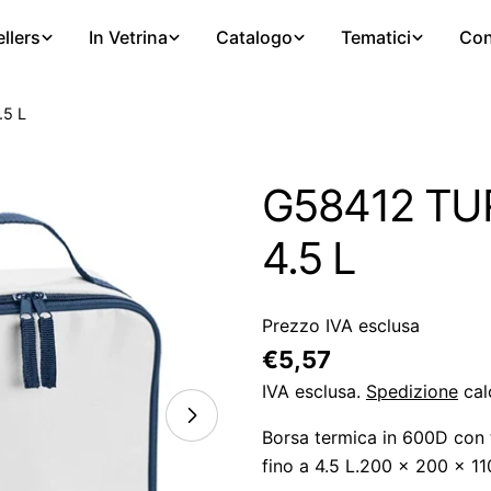
llers
In Vetrina
Catalogo
Tematici
Con
.5 L
G58412 TUR
4.5 L
Prezzo IVA esclusa
Prezzo
€5,57
regolare
IVA esclusa.
Spedizione
cal
Borsa termica in 600D con t
fino a 4.5 L.200 x 200 x 1