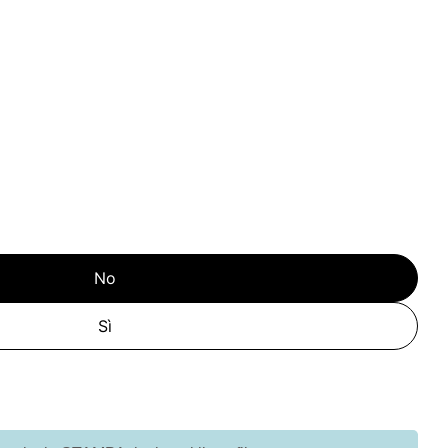
No
Sì
à per G58412 TURTLE. Borsa termica da 4.5 L
quantità per G58412 TURTLE. Borsa termica da 4.5 