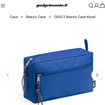
C
Casa
Beauty Case
G6423 Beauty Case Kopel
Passa
alle
informazioni
sul
prodotto