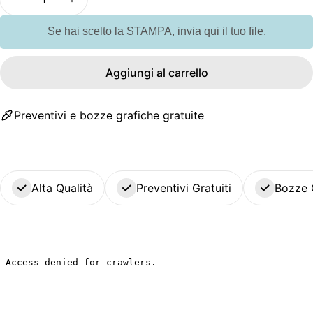
Diminuisci la quantità per G6423 Beauty Case Ko
Aumenta la quantità per G6423 Beauty 
Se hai scelto la STAMPA, invia
qui
il tuo file.
Aggiungi al carrello
Preventivi e bozze grafiche gratuite
Alta Qualità
Preventivi Gratuiti
Bozze 