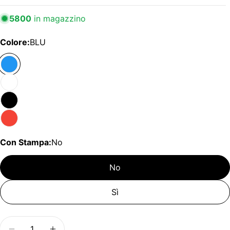
5800
in magazzino
Colore:
BLU
Con Stampa:
No
No
Sì
Quantità