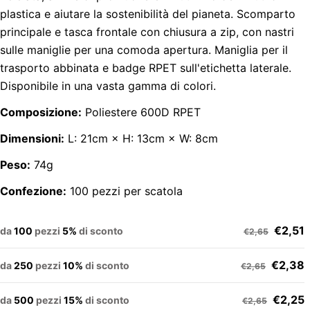
plastica e aiutare la sostenibilità del pianeta. Scomparto
principale e tasca frontale con chiusura a zip, con nastri
sulle maniglie per una comoda apertura. Maniglia per il
trasporto abbinata e badge RPET sull'etichetta laterale.
Disponibile in una vasta gamma di colori.
Composizione:
Poliestere 600D RPET
Dimensioni:
L: 21cm × H: 13cm × W: 8cm
Peso:
74g
Confezione:
100 pezzi per scatola
€2,51
da
100
pezzi
5%
di sconto
€2,65
€2,38
da
250
pezzi
10%
di sconto
€2,65
€2,25
da
500
pezzi
15%
di sconto
€2,65