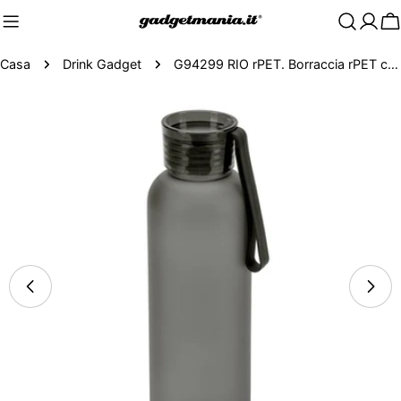
C
Casa
Drink Gadget
G94299 RIO rPET. Borraccia rPET con finitura opaca 600 mL
Passa
alle
informazioni
sul
prodotto