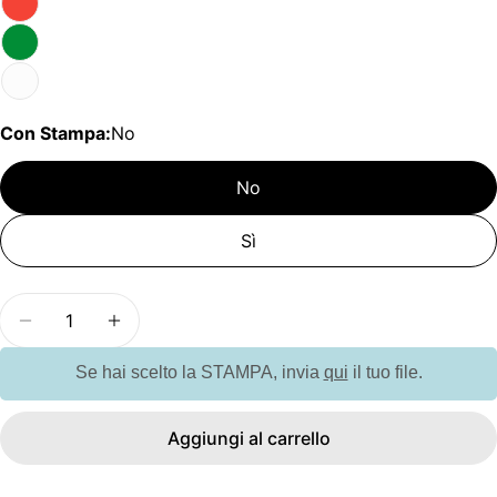
Con Stampa:
No
No
Sì
Quantità
Diminuisci la quantità per G94299 RIO rPET. Borr
Aumenta la quantità per G94299 RIO rPE
Se hai scelto la STAMPA, invia
qui
il tuo file.
Aggiungi al carrello