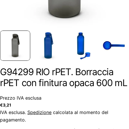
G94299 RIO rPET. Borraccia
rPET con finitura opaca 600 mL
Prezzo IVA esclusa
Prezzo
€3,21
regolare
IVA esclusa.
Spedizione
calcolata al momento del
pagamento.