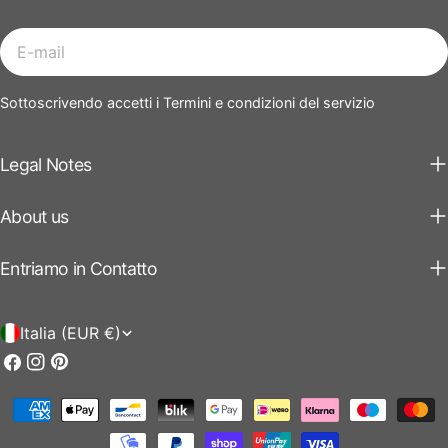
E-
mail
Sottoscrivendo accetti i Termini e condizioni del servizio
Legal Notes
About us
Entriamo in Contatto
P
Italia (EUR €)
a
Facebook
Instagram
Pinterest
e
Modalità
s
di