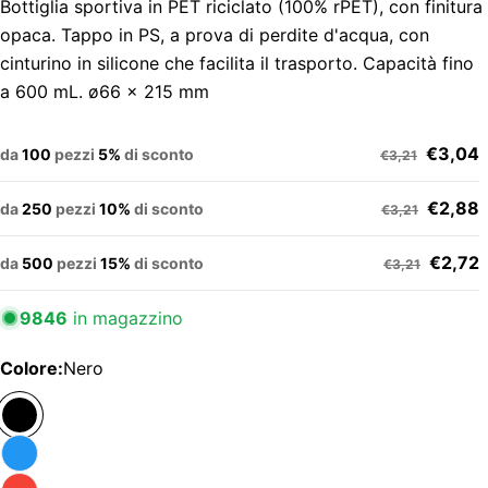
Bottiglia sportiva in PET riciclato (100% rPET), con finitura
opaca. Tappo in PS, a prova di perdite d'acqua, con
cinturino in silicone che facilita il trasporto. Capacità fino
a 600 mL. ø66 x 215 mm
€3,04
da
100
pezzi
5%
di sconto
€3,21
€2,88
da
250
pezzi
10%
di sconto
€3,21
€2,72
da
500
pezzi
15%
di sconto
€3,21
9846
in magazzino
Colore:
Nero