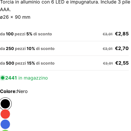
Torcia in alluminio con 6 LED e impugnatura. Include 3 pile
AAA.
ø26 x 90 mm
€2,85
da
100
pezzi
5%
di sconto
€3,01
€2,70
da
250
pezzi
10%
di sconto
€3,01
€2,55
da
500
pezzi
15%
di sconto
€3,01
2441
in magazzino
Colore:
Nero