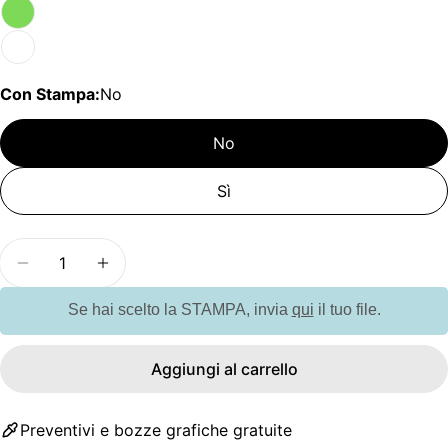
Con Stampa:
No
No
Sì
Quantità
Diminuisci la quantità per G94736 FLASHY. Torcia 
Aumenta la quantità per G94736 FLASHY.
Se hai scelto la STAMPA, invia
qui
il tuo file.
Aggiungi al carrello
Preventivi e bozze grafiche gratuite