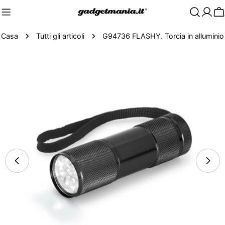
C
Casa
Tutti gli articoli
G94736 FLASHY. Torcia in alluminio
Passa
alle
informazioni
sul
prodotto