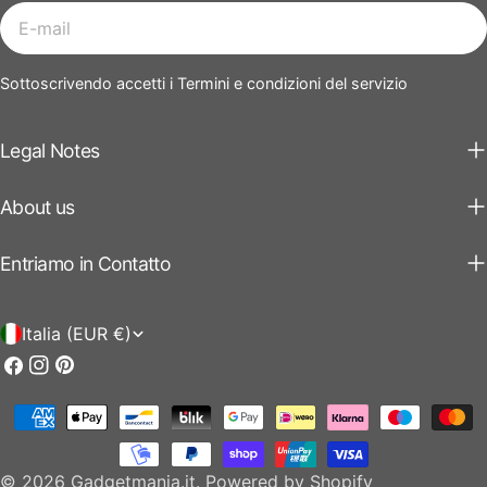
E-
mail
Sottoscrivendo accetti i Termini e condizioni del servizio
Legal Notes
About us
Entriamo in Contatto
P
Italia (EUR €)
a
Facebook
Instagram
Pinterest
e
Modalità
s
di
e
pagamento
© 2026
Gadgetmania.it
.
Powered by Shopify