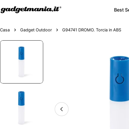
Best Se
Casa
Gadget Outdoor
G94741 DROMO. Torcia in ABS
Passa
alle
informazioni
sul
prodotto