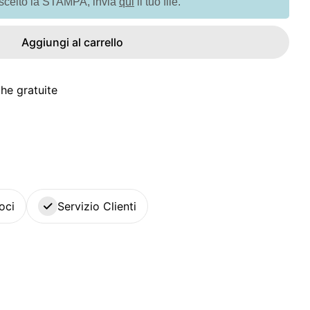
 scelto la STAMPA, invia
qui
il tuo file.
Aggiungi al carrello
he gratuite
oci
Servizio Clienti