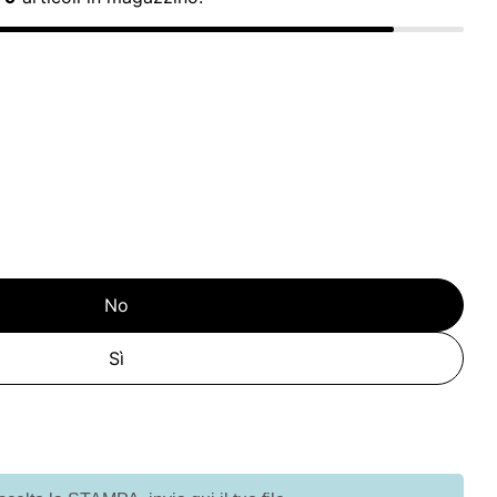
No
Sì
tà per G94741 DROMO. Torcia in ABS
quantità per G94741 DROMO. Torcia in ABS