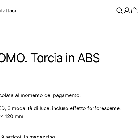
tattaci
C
MO. Torcia in ABS
colata al momento del pagamento.
D, 3 modalità di luce, incluso effetto forforescente.
8 x 120 mm
o
9
articoli in magazzino.