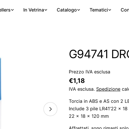
llers
In Vetrina
Catalogo
Tematici
Con
G94741 DRO
Prezzo IVA esclusa
Prezzo
€1,18
regolare
IVA esclusa.
Spedizione
cal
Torcia in ABS e AS con 2 LE
Include 3 pile LR41'22 x 1
22 x 18 x 120 mm
Affrettati, sono rimasti sol