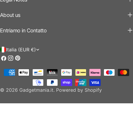
About us
Entriamo in Contatto
P
Italia (EUR €)
a
Facebook
Instagram
Pinterest
e
Modalità
s
di
e
pagamento
© 2026
Gadgetmania.it
.
Powered by Shopify
/
r
e
g