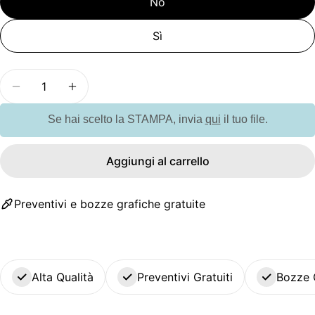
No
Sì
Quantità
Diminuisci la quantità per G94959 VERNON X. Taz
Aumenta la quantità per G94959 VERNON
Se hai scelto la STAMPA, invia
qui
il tuo file.
Aggiungi al carrello
Preventivi e bozze grafiche gratuite
Alta Qualità
Preventivi Gratuiti
Bozze 