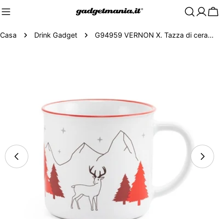
C
Casa
Drink Gadget
G94959 VERNON X. Tazza di ceramica 360 ml
Passa
alle
informazioni
sul
prodotto