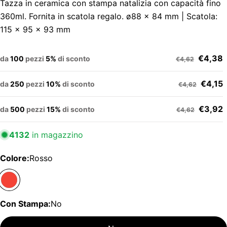
Tazza in ceramica con stampa natalizia con capacità fino
360ml. Fornita in scatola regalo. ø88 x 84 mm | Scatola:
115 x 95 x 93 mm
€4,38
da
100
pezzi
5%
di sconto
€4,62
€4,15
da
250
pezzi
10%
di sconto
€4,62
€3,92
da
500
pezzi
15%
di sconto
€4,62
4132
in magazzino
Colore:
Rosso
Con Stampa:
No