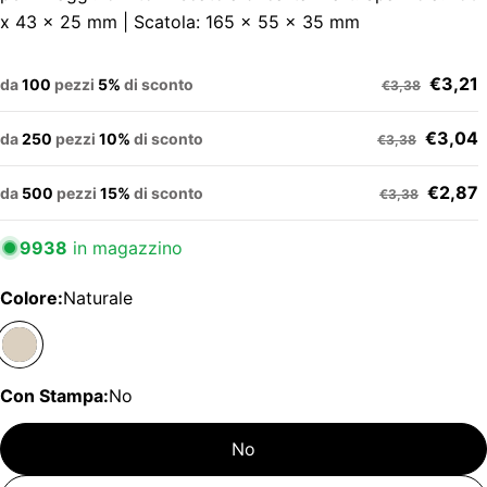
x 43 x 25 mm | Scatola: 165 x 55 x 35 mm
€3,21
da
100
pezzi
5%
di sconto
€3,38
€3,04
da
250
pezzi
10%
di sconto
€3,38
€2,87
da
500
pezzi
15%
di sconto
€3,38
9938
in magazzino
Colore:
Naturale
Con Stampa:
No
No