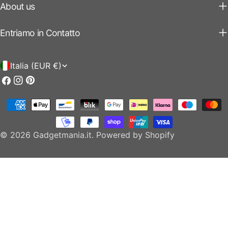
About us
Entriamo in Contatto
P
Italia (EUR €)
a
Facebook
Instagram
Pinterest
e
Modalità
s
di
e
pagamento
© 2026
Gadgetmania.it
.
Powered by Shopify
/
r
e
g
i