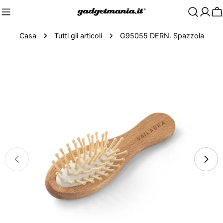
C
Casa
Tutti gli articoli
G95055 DERN. Spazzola
Passa
alle
informazioni
sul
prodotto