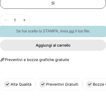
Sì
Quantità
Diminuisci la quantità per G95055 DERN. Spazzol
Aumenta la quantità per G95055 DERN.
Se hai scelto la STAMPA, invia
qui
il tuo file.
Aggiungi al carrello
Preventivi e bozze grafiche gratuite
Alta Qualità
Preventivi Gratuiti
Bozze 