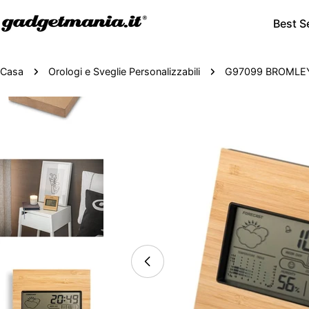
Best Se
Casa
Orologi e Sveglie Personalizzabili
G97099 BROMLEY. 
Passa
alle
informazioni
sul
prodotto