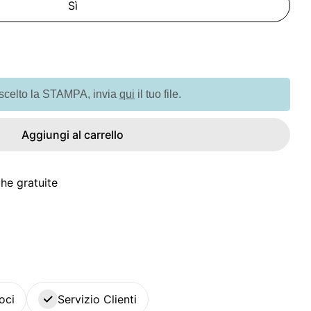
Sì
à per G97099 BROMLEY. Orologio da scrivania
quantità per G97099 BROMLEY. Orologio da scrivani
 scelto la STAMPA, invia
qui
il tuo file.
Aggiungi al carrello
he gratuite
oci
Servizio Clienti