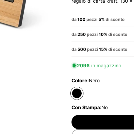
regalo di carta kraft. 130 
da
100
pezzi
5%
di sconto
da
250
pezzi
10%
di sconto
da
500
pezzi
15%
di sconto
2096
in magazzino
Colore:
Nero
Con Stampa:
No