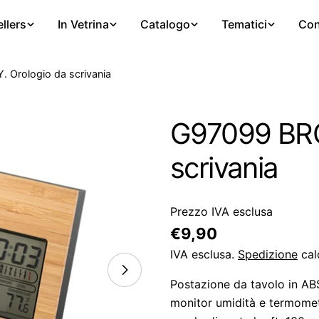
llers
In Vetrina
Catalogo
Tematici
Con
Orologio da scrivania
G97099 BRO
scrivania
Prezzo IVA esclusa
Prezzo
€9,90
regolare
IVA esclusa.
Spedizione
cal
Postazione da tavolo in ABS
monitor umidità e termometr