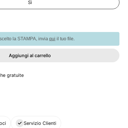
Sì
tà per G98002 MADAGASCAR. Gioco con autocollanti
quantità per G98002 MADAGASCAR. Gioco con autoc
 scelto la STAMPA, invia
qui
il tuo file.
Aggiungi al carrello
he gratuite
oci
Servizio Clienti