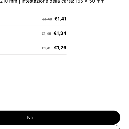
 210 mm | Intestazione della carta: 165 x 50 mm
€1,41
€1,49
€1,34
€1,49
€1,26
€1,49
No