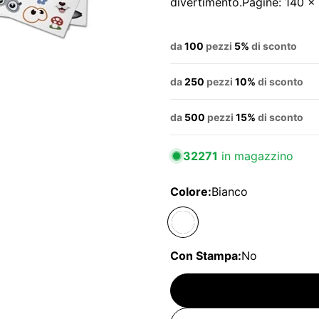
divertimento.Pagine: 140 x
da
100
pezzi
5%
di sconto
da
250
pezzi
10%
di sconto
da
500
pezzi
15%
di sconto
32271
in magazzino
Colore:
Bianco
Con Stampa:
No