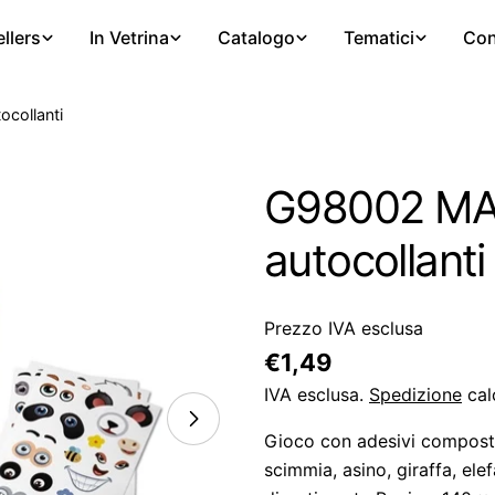
llers
In Vetrina
Catalogo
Tematici
Con
collanti
G98002 MA
autocollanti
Prezzo IVA esclusa
Prezzo
€1,49
regolare
IVA esclusa.
Spedizione
cal
Gioco con adesivi composto 
scimmia, asino, giraffa, el