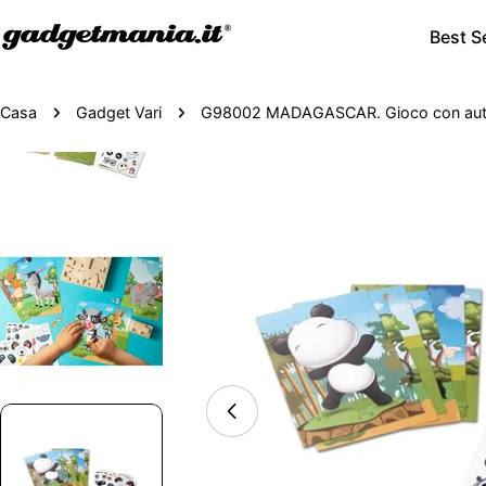
Best Se
Casa
Gadget Vari
G98002 MADAGASCAR. Gioco con auto
Passa
alle
informazioni
sul
prodotto