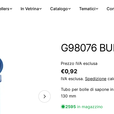
llers
In Vetrina
Catalogo
Tematici
Con
G98076 BUB
Prezzo IVA esclusa
Prezzo
€0,92
regolare
IVA esclusa.
Spedizione
cal
Tubo per bolle di sapone in
130 mm
2595
in magazzino