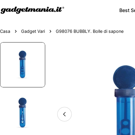
Best Se
Casa
Gadget Vari
G98076 BUBBLY. Bolle di sapone
Passa
alle
informazioni
sul
prodotto