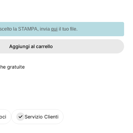
à per G98076 BUBBLY. Bolle di sapone
quantità per G98076 BUBBLY. Bolle di sapone
 scelto la STAMPA, invia
qui
il tuo file.
Aggiungi al carrello
he gratuite
oci
Servizio Clienti