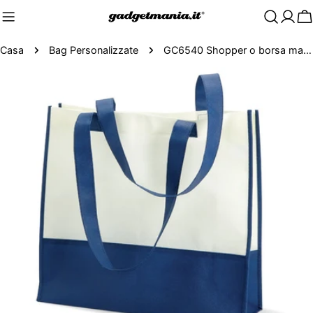
C
Casa
Bag Personalizzate
GC6540 Shopper o borsa mare da 80 gr/m²
Passa
alle
informazioni
sul
prodotto