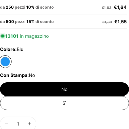
€1,64
da
250
pezzi
10%
di sconto
€1,83
€1,55
da
500
pezzi
15%
di sconto
€1,83
13101
in magazzino
Colore:
Blu
Con Stampa:
No
No
Sì
Quantità
Diminuisci la quantità per GC6540 Shopper o bor
Aumenta la quantità per GC6540 Shoppe