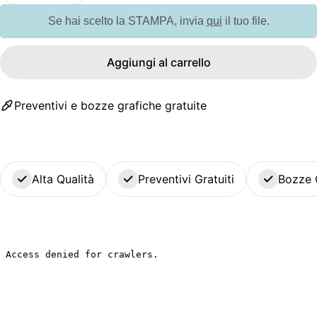
Se hai scelto la STAMPA, invia
qui
il tuo file.
Aggiungi al carrello
Preventivi e bozze grafiche gratuite
Alta Qualità
Preventivi Gratuiti
Bozze 