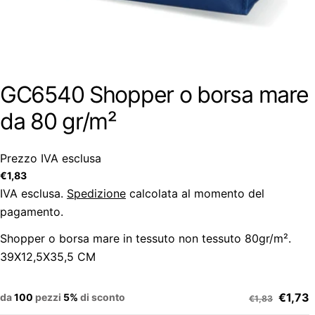
GC6540 Shopper o borsa mare
da 80 gr/m²
Prezzo IVA esclusa
Prezzo
€1,83
regolare
IVA esclusa.
Spedizione
calcolata al momento del
pagamento.
Shopper o borsa mare in tessuto non tessuto 80gr/m².
39X12,5X35,5 CM
€1,73
da
100
pezzi
5%
di sconto
€1,83