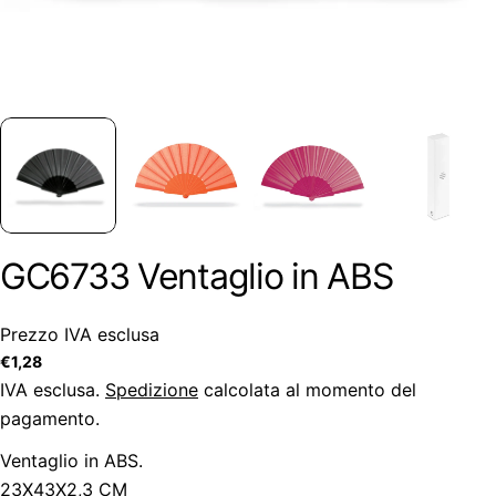
GC6733 Ventaglio in ABS
Prezzo IVA esclusa
Prezzo
€1,28
regolare
IVA esclusa.
Spedizione
calcolata al momento del
pagamento.
Ventaglio in ABS.
23X43X2,3 CM