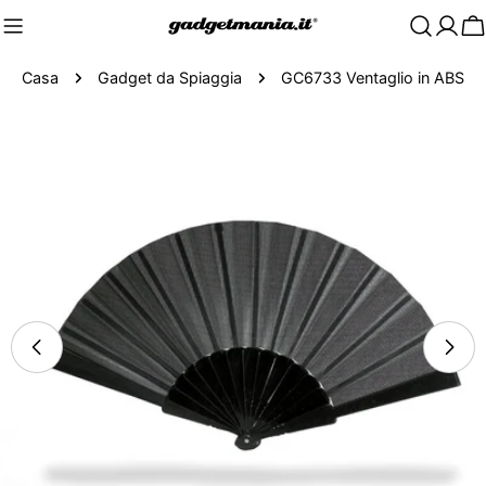
C
Casa
Gadget da Spiaggia
GC6733 Ventaglio in ABS
Passa
alle
informazioni
sul
prodotto