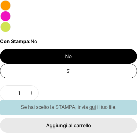
Con Stampa:
No
No
Sì
Quantità
Diminuisci la quantità per GC6733 Ventaglio in A
Aumenta la quantità per GC6733 Ventag
Se hai scelto la STAMPA, invia
qui
il tuo file.
Aggiungi al carrello