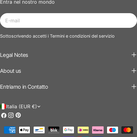
Entra nel nostro mondo
E-
mail
Sottoscrivendo accetti i Termini e condizioni del servizio
Legal Notes
About us
Entriamo in Contatto
P
Italia (EUR €)
a
Facebook
Instagram
Pinterest
e
Modalità
s