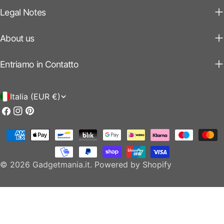
Legal Notes
About us
Entriamo in Contatto
P
Italia (EUR €)
a
Facebook
Instagram
Pinterest
e
Modalità
s
di
e
pagamento
© 2026
Gadgetmania.it
.
Powered by Shopify
/
r
e