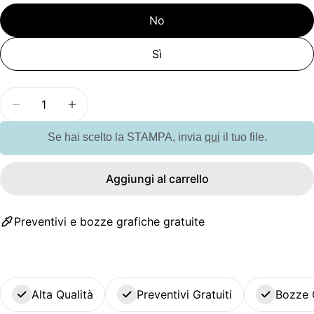
No
Sì
Quantità
Diminuisci la quantità per GO2081 Cavo di ricarica
Aumenta la quantità per GO2081 Cavo di 
Se hai scelto la STAMPA, invia
qui
il tuo file.
Aggiungi al carrello
Preventivi e bozze grafiche gratuite
Alta Qualità
Preventivi Gratuiti
Bozze 