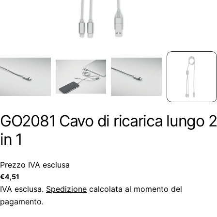
GO2081 Cavo di ricarica lungo 2
in 1
Prezzo IVA esclusa
Prezzo
€4,51
regolare
IVA esclusa.
Spedizione
calcolata al momento del
pagamento.