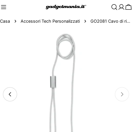
C
Casa
Accessori Tech Personalizzati
GO2081 Cavo di ricarica lungo 2 in 1
Passa
alle
informazioni
sul
prodotto