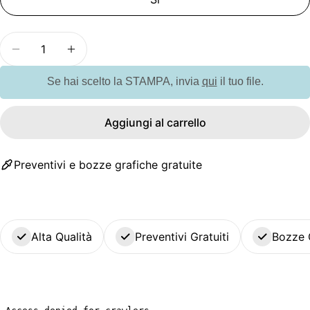
Quantità
Diminuisci la quantità per GO2320 Cavatappi man
Aumenta la quantità per GO2320 Cavata
Se hai scelto la STAMPA, invia
qui
il tuo file.
Aggiungi al carrello
Preventivi e bozze grafiche gratuite
Alta Qualità
Preventivi Gratuiti
Bozze 