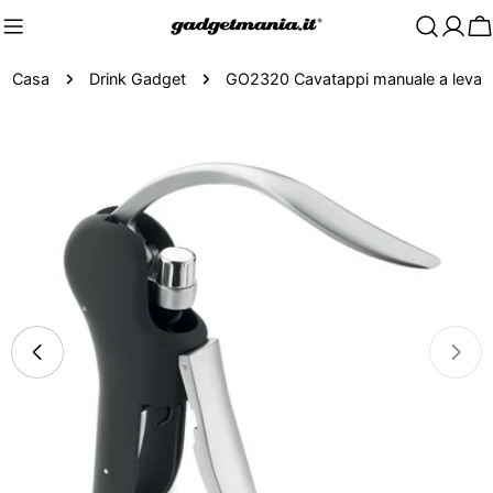
C
Casa
Drink Gadget
GO2320 Cavatappi manuale a leva
Passa
alle
informazioni
sul
prodotto