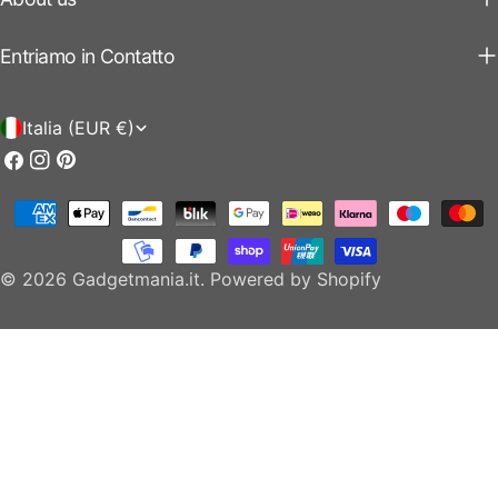
Entriamo in Contatto
P
Italia (EUR €)
a
Facebook
Instagram
Pinterest
e
Modalità
s
di
e
pagamento
© 2026
Gadgetmania.it
.
Powered by Shopify
/
r
e
g
i
o