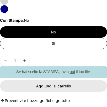
Con Stampa:
No
No
Sì
Quantità
Diminuisci la quantità per GO2325 Tazza doppio 
Aumenta la quantità per GO2325 Tazza 
Se hai scelto la STAMPA, invia
qui
il tuo file.
Aggiungi al carrello
Preventivi e bozze grafiche gratuite