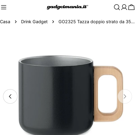
C
Casa
Drink Gadget
GO2325 Tazza doppio strato da 350 ml
Passa
alle
informazioni
sul
prodotto