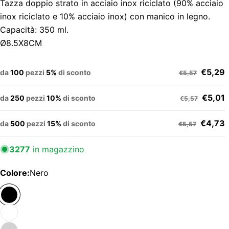
Tazza doppio strato in acciaio inox riciclato (90% acciaio
inox riciclato e 10% acciaio inox) con manico in legno.
Capacità: 350 ml.
Ø8.5X8CM
€5,29
da
100
pezzi
5%
di sconto
€5,57
€5,01
da
250
pezzi
10%
di sconto
€5,57
€4,73
da
500
pezzi
15%
di sconto
€5,57
3277
in magazzino
Colore:
Nero