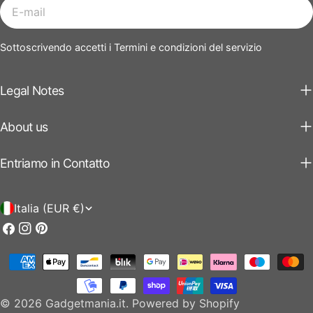
E-
mail
Sottoscrivendo accetti i Termini e condizioni del servizio
Legal Notes
About us
Entriamo in Contatto
P
Italia (EUR €)
a
Facebook
Instagram
Pinterest
e
Modalità
s
di
e
pagamento
© 2026
Gadgetmania.it
.
Powered by Shopify