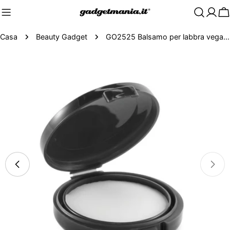
C
Casa
Beauty Gadget
GO2525 Balsamo per labbra vegano
Passa
alle
informazioni
sul
prodotto