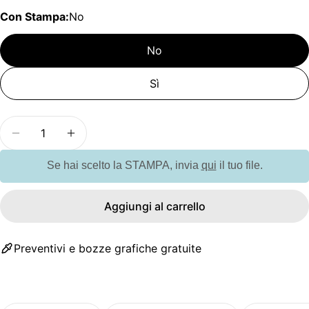
Con Stampa:
No
No
Sì
Quantità
Diminuisci la quantità per GO2525 Balsamo per l
Aumenta la quantità per GO2525 Balsam
Se hai scelto la STAMPA, invia
qui
il tuo file.
Aggiungi al carrello
Preventivi e bozze grafiche gratuite