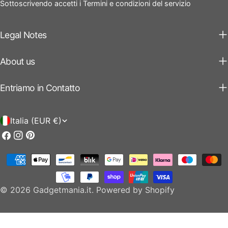
Sottoscrivendo accetti i Termini e condizioni del servizio
Legal Notes
About us
Entriamo in Contatto
P
Italia (EUR €)
a
Facebook
Instagram
Pinterest
e
Modalità
s
di
e
pagamento
© 2026
Gadgetmania.it
.
Powered by Shopify
/
r