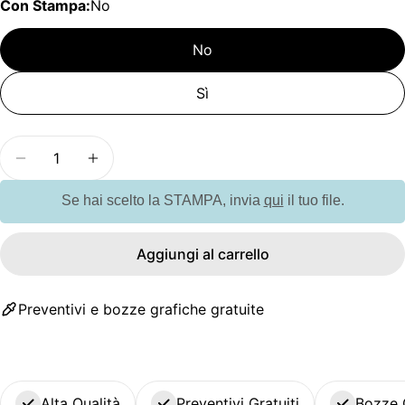
Con Stampa:
No
No
Sì
Quantità
Diminuisci la quantità per GO2579 Borsone da viag
Aumenta la quantità per GO2579 Borsone
Se hai scelto la STAMPA, invia
qui
il tuo file.
Aggiungi al carrello
Preventivi e bozze grafiche gratuite
Alta Qualità
Preventivi Gratuiti
Bozze 