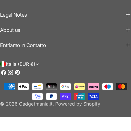
Legal Notes
About us
Entriamo in Contatto
P
Italia (EUR €)
a
Facebook
Instagram
Pinterest
e
Modalità
s
di
e
pagamento
© 2026
Gadgetmania.it
.
Powered by Shopify
/
r