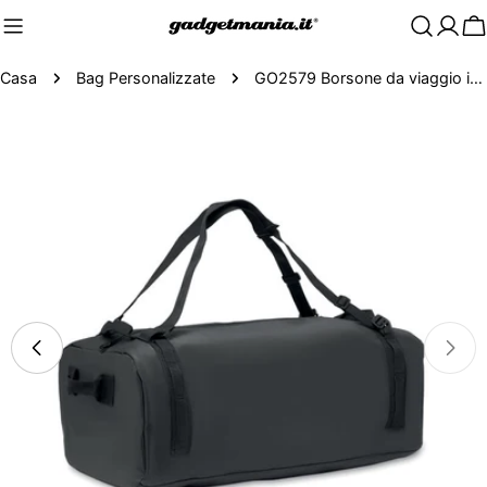
C
Casa
Bag Personalizzate
GO2579 Borsone da viaggio in tela cerata
Passa
alle
informazioni
sul
prodotto