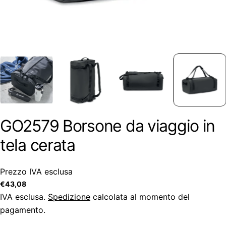
GO2579 Borsone da viaggio in
tela cerata
Prezzo IVA esclusa
Prezzo
€43,08
regolare
IVA esclusa.
Spedizione
calcolata al momento del
pagamento.