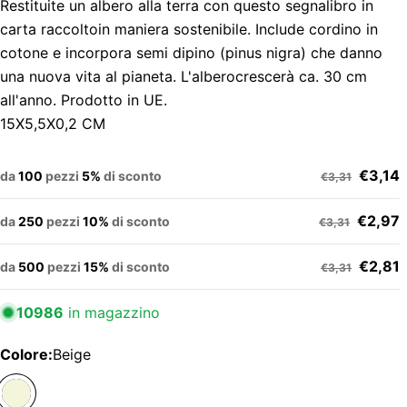
Restituite un albero alla terra con questo segnalibro in
carta raccoltoin maniera sostenibile. Include cordino in
cotone e incorpora semi dipino (pinus nigra) che danno
una nuova vita al pianeta. L'alberocrescerà ca. 30 cm
all'anno. Prodotto in UE.
15X5,5X0,2 CM
€3,14
da
100
pezzi
5%
di sconto
€3,31
€2,97
da
250
pezzi
10%
di sconto
€3,31
€2,81
da
500
pezzi
15%
di sconto
€3,31
10986
in magazzino
Colore:
Beige