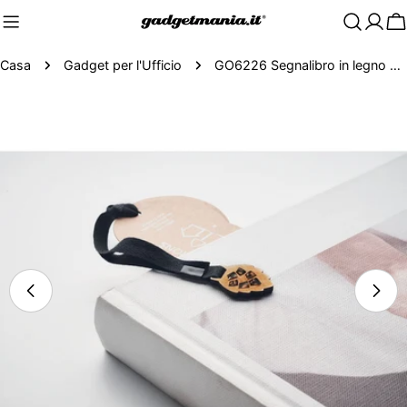
C
Casa
Gadget per l'Ufficio
GO6226 Segnalibro in legno di pino
Passa
alle
informazioni
sul
prodotto