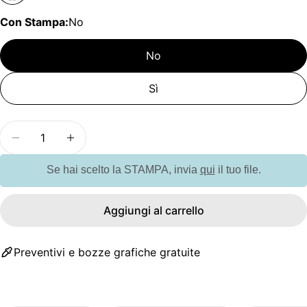
Con Stampa:
No
No
Sì
Quantità
Diminuisci la quantità per GO6226 Segnalibro in l
Aumenta la quantità per GO6226 Segnalib
Se hai scelto la STAMPA, invia
qui
il tuo file.
Aggiungi al carrello
Preventivi e bozze grafiche gratuite