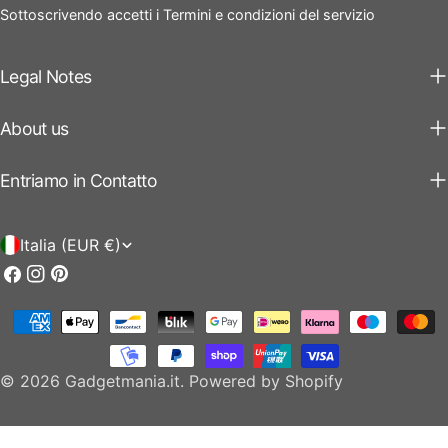
Sottoscrivendo accetti i Termini e condizioni del servizio
Legal Notes
About us
Entriamo in Contatto
P
Italia (EUR €)
a
Facebook
Instagram
Pinterest
e
Modalità
s
di
e
pagamento
© 2026
Gadgetmania.it
.
Powered by Shopify
/
r