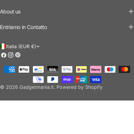
About us
Entriamo in Contatto
P
Italia (EUR €)
a
Facebook
Instagram
Pinterest
e
Modalità
s
di
e
pagamento
© 2026
Gadgetmania.it
.
Powered by Shopify
/
r
e
g