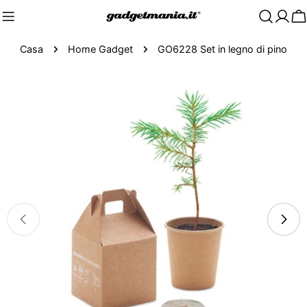
C
Casa
Home Gadget
GO6228 Set in legno di pino
Passa
alle
informazioni
sul
prodotto