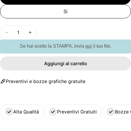
Sì
Quantità
Diminuisci la quantità per GO6228 Set in legno di
Aumenta la quantità per GO6228 Set in 
Se hai scelto la STAMPA, invia
qui
il tuo file.
Aggiungi al carrello
Preventivi e bozze grafiche gratuite
Alta Qualità
Preventivi Gratuiti
Bozze 