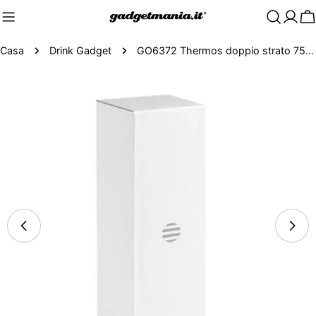
C
Casa
Drink Gadget
GO6372 Thermos doppio strato 750 ml
Passa
alle
informazioni
sul
prodotto