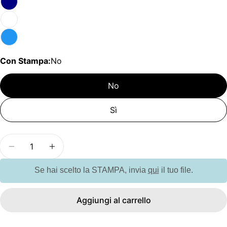
Con Stampa:
No
No
Sì
Quantità
Diminuisci la quantità per GO6372 Thermos doppi
Aumenta la quantità per GO6372 Thermo
Se hai scelto la STAMPA, invia
qui
il tuo file.
Aggiungi al carrello