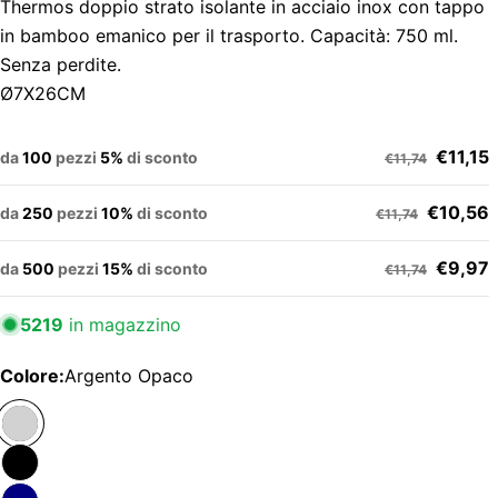
Thermos doppio strato isolante in acciaio inox con tappo
in bamboo emanico per il trasporto. Capacità: 750 ml.
Senza perdite.
Ø7X26CM
€11,15
da
100
pezzi
5%
di sconto
€11,74
€10,56
da
250
pezzi
10%
di sconto
€11,74
€9,97
da
500
pezzi
15%
di sconto
€11,74
5219
in magazzino
Colore:
Argento Opaco