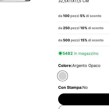
32,5X11X11,5 CM
da
100
pezzi
5%
di sconto
da
250
pezzi
10%
di sconto
da
500
pezzi
15%
di sconto
5482
in magazzino
Colore:
Argento Opaco
Con Stampa:
No