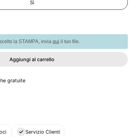
Sì
à per GO6497 Vaschetta con 3 semi di erbe
quantità per GO6497 Vaschetta con 3 semi di erbe
 scelto la STAMPA, invia
qui
il tuo file.
Aggiungi al carrello
he gratuite
oci
Servizio Clienti