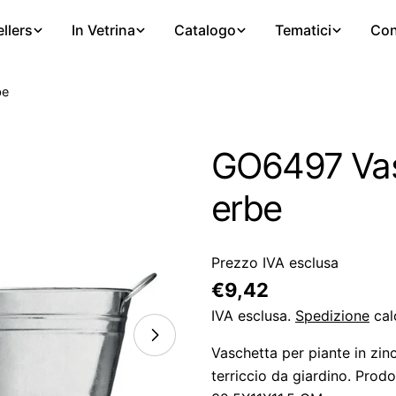
llers
In Vetrina
Catalogo
Tematici
Con
be
GO6497 Vas
erbe
Prezzo IVA esclusa
Prezzo
€9,42
regolare
IVA esclusa.
Spedizione
cal
Vaschetta per piante in zin
terriccio da giardino. Prodo