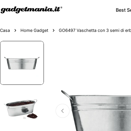
Best Se
Casa
Home Gadget
GO6497 Vaschetta con 3 semi di er
Passa
alle
informazioni
sul
prodotto