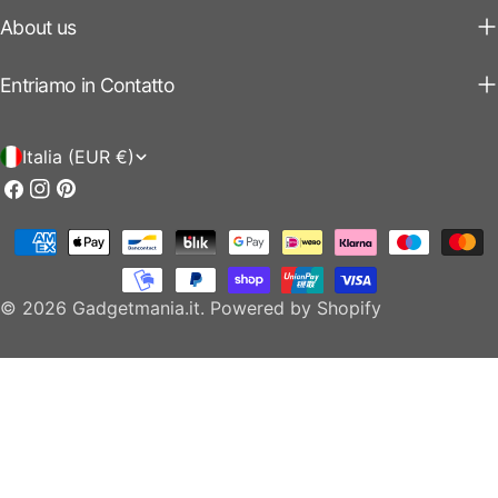
About us
Entriamo in Contatto
P
Italia (EUR €)
a
Facebook
Instagram
Pinterest
e
Modalità
s
di
e
pagamento
© 2026
Gadgetmania.it
.
Powered by Shopify
/
r
e
g
i