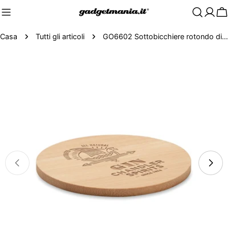
C
Casa
Tutti gli articoli
GO6602 Sottobicchiere rotondo di bamboo
Passa
alle
informazioni
sul
prodotto