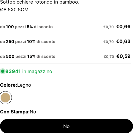
Sottobicchiere rotondo in bamboo.
Ø8.5X0.5CM
€0,66
da
100
pezzi
5%
di sconto
€0,70
€0,63
da
250
pezzi
10%
di sconto
€0,70
€0,59
da
500
pezzi
15%
di sconto
€0,70
83941
in magazzino
Colore:
Legno
Con Stampa:
No
No