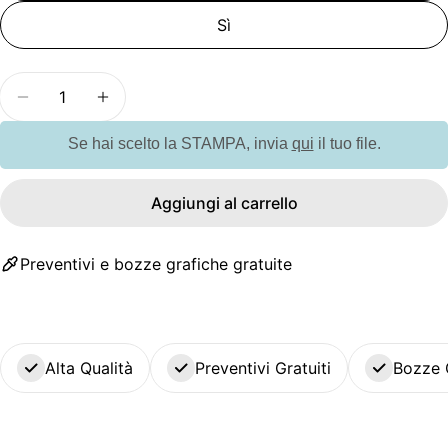
Sì
Quantità
Diminuisci la quantità per GO6602 Sottobicchier
Aumenta la quantità per GO6602 Sottob
Se hai scelto la STAMPA, invia
qui
il tuo file.
Aggiungi al carrello
Preventivi e bozze grafiche gratuite
Alta Qualità
Preventivi Gratuiti
Bozze 