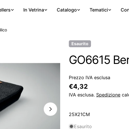
llers
In Vetrina
Catalogo
Tematici
Con
lico
Esaurito
GO6615 Berre
Prezzo IVA esclusa
Prezzo
€4,32
regolare
IVA esclusa.
Spedizione
cal
25X21CM
Esaurito