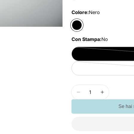
Colore:
Nero
Con Stampa:
No
Quantità
Diminuisci la quantità
Aumenta la q
Se hai