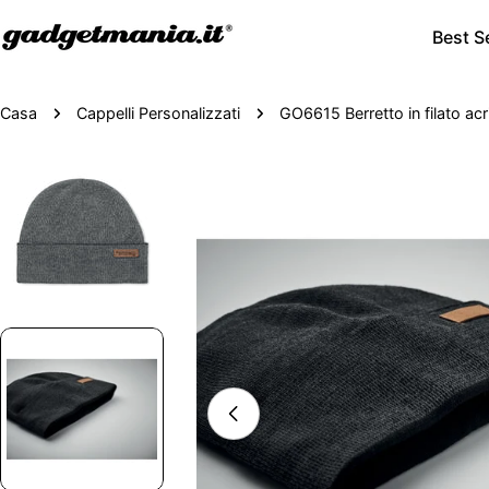
Best Se
Casa
Cappelli Personalizzati
GO6615 Berretto in filato acri
Passa
alle
informazioni
sul
prodotto