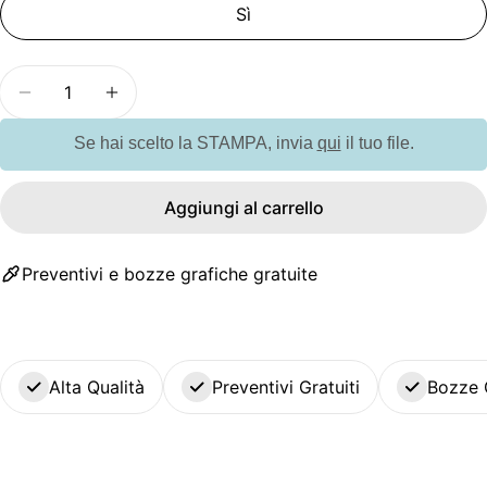
Sì
Quantità
Diminuisci la quantità per GO6859 Tagliere in ba
Aumenta la quantità per GO6859 Taglie
Se hai scelto la STAMPA, invia
qui
il tuo file.
Aggiungi al carrello
Preventivi e bozze grafiche gratuite
Alta Qualità
Preventivi Gratuiti
Bozze 