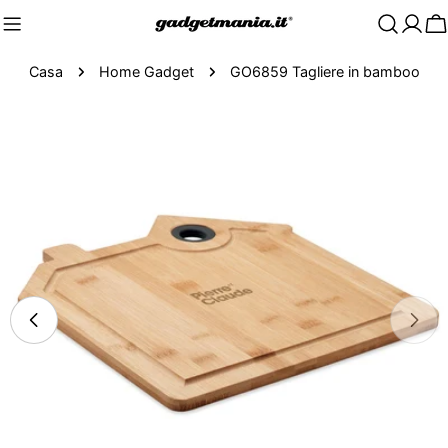
C
Casa
Home Gadget
GO6859 Tagliere in bamboo
Passa
alle
informazioni
sul
prodotto