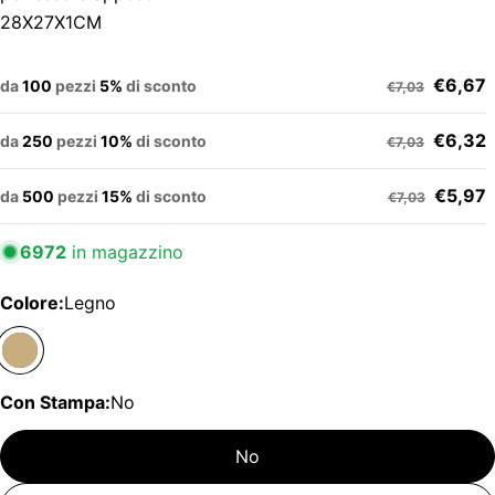
28X27X1CM
€6,67
da
100
pezzi
5%
di sconto
€7,03
€6,32
da
250
pezzi
10%
di sconto
€7,03
€5,97
da
500
pezzi
15%
di sconto
€7,03
6972
in magazzino
Colore:
Legno
Con Stampa:
No
No