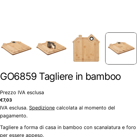
GO6859 Tagliere in bamboo
Prezzo IVA esclusa
Prezzo
€7,03
regolare
IVA esclusa.
Spedizione
calcolata al momento del
pagamento.
Tagliere a forma di casa in bamboo con scanalatura e foro
per essere appeso.