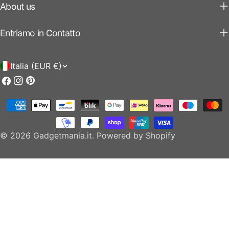
About us
Entriamo in Contatto
P
Italia (EUR €)
a
Facebook
Instagram
Pinterest
e
Modalità
s
di
e
pagamento
© 2026
Gadgetmania.it
.
Powered by Shopify
/
r
e
g
i