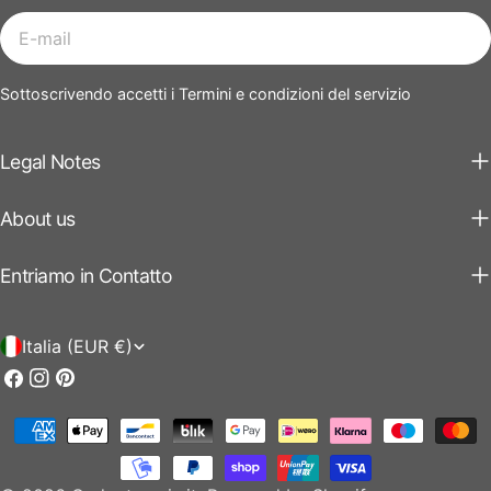
E-
mail
Sottoscrivendo accetti i Termini e condizioni del servizio
Legal Notes
About us
Entriamo in Contatto
P
Italia (EUR €)
a
Facebook
Instagram
Pinterest
e
Modalità
s
di
pagamento