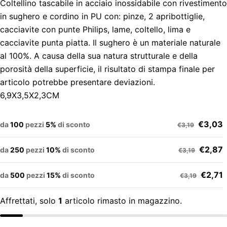
Coltellino tascabile in acciaio inossidabile con rivestimento
in sughero e cordino in PU con: pinze, 2 apribottiglie,
cacciavite con punte Philips, lame, coltello, lima e
cacciavite punta piatta. Il sughero è un materiale naturale
al 100%. A causa della sua natura strutturale e della
porosità della superficie, il risultato di stampa finale per
articolo potrebbe presentare deviazioni.
6,9X3,5X2,3CM
€3,03
da
100
pezzi
5%
di sconto
€3,19
€2,87
da
250
pezzi
10%
di sconto
€3,19
€2,71
da
500
pezzi
15%
di sconto
€3,19
Affrettati, solo
1
articolo rimasto in magazzino.