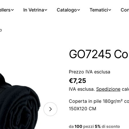
llers
In Vetrina
Catalogo
Tematici
Con
o
GO7245 Cope
Prezzo IVA esclusa
Prezzo
€7,25
regolare
IVA esclusa.
Spedizione
cal
Coperta in pile 180gr/m² co
150X120 CM
da
100
pezzi
5%
di sconto