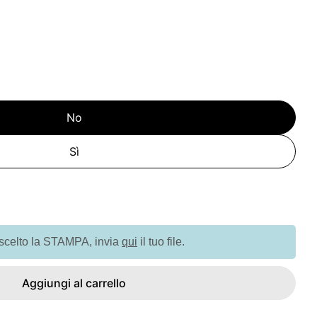
No
Sì
à per GO7245 Coperta in pile con manico
quantità per GO7245 Coperta in pile con manico
 scelto la STAMPA, invia
qui
il tuo file.
Aggiungi al carrello