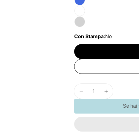
Con Stampa:
No
Quantità
Diminuisci la quantit
Aumenta la 
Se hai