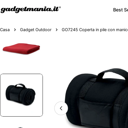
Best Se
Casa
Gadget Outdoor
GO7245 Coperta in pile con manic
Passa
alle
informazioni
sul
prodotto