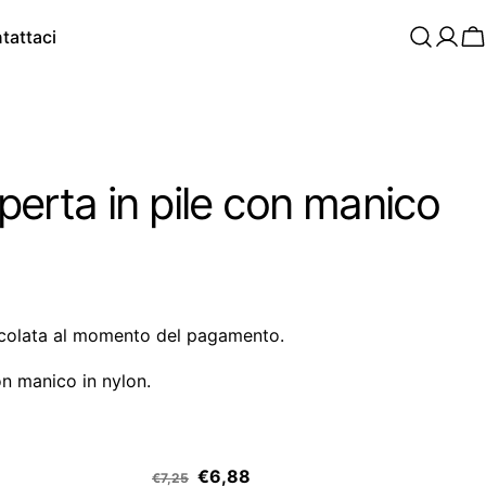
tattaci
C
rta in pile con manico
colata al momento del pagamento.
n manico in nylon.
€6,88
€7,25