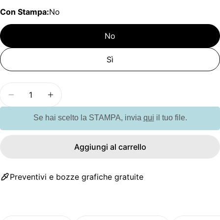
Con Stampa:
No
No
Sì
Quantità
Diminuisci la quantità per GO7440 Penna ed evid
Aumenta la quantità per GO7440 Penna 
Se hai scelto la STAMPA, invia
qui
il tuo file.
Aggiungi al carrello
Preventivi e bozze grafiche gratuite