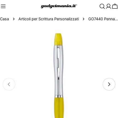
C
Casa
Articoli per Scrittura Personalizzati
GO7440 Penna ed evidenziatore
Passa
alle
informazioni
sul
prodotto