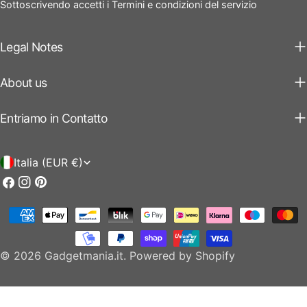
Sottoscrivendo accetti i Termini e condizioni del servizio
Legal Notes
About us
Entriamo in Contatto
P
Italia (EUR €)
a
Facebook
Instagram
Pinterest
e
Modalità
s
di
e
pagamento
© 2026
Gadgetmania.it
.
Powered by Shopify
/
r